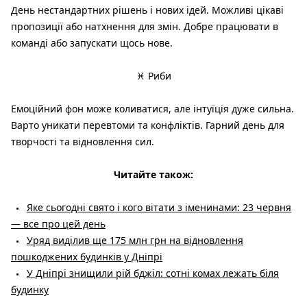
День нестандартних рішень і нових ідей. Можливі цікаві
пропозиції або натхнення для змін. Добре працювати в
команді або запускати щось нове.
♓ Риби
Емоційний фон може коливатися, але інтуїція дуже сильна.
Варто уникати перевтоми та конфліктів. Гарний день для
творчості та відновлення сил.
Читайте також:
Яке сьогодні свято і кого вітати з іменинами: 23 червня
— все про цей день
Уряд виділив ще 175 млн грн на відновлення
пошкоджених будинків у Дніпрі
У Дніпрі знищили рій бджіл: сотні комах лежать біля
будинку