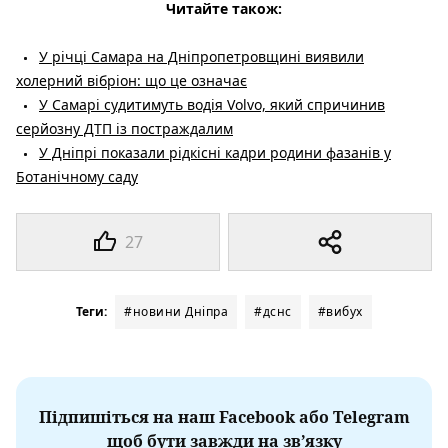
Читайте також:
У річці Самара на Дніпропетровщині виявили
холерний вібріон: що це означає
У Самарі судитимуть водія Volvo, який спричинив
серйозну ДТП із постраждалим
У Дніпрі показали рідкісні кадри родини фазанів у
Ботанічному саду
27
Теги:
#новини Дніпра
#дснс
#вибух
Підпишіться на наш Facebook або Telegram
щоб бути завжди на зв’язку