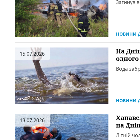
Загинув в
НОВИНИ Д
На Дні
15.07.2026
одного
Вода забр
НОВИНИ Д
Хапався
13.07.2026
на Дні
Літній чо