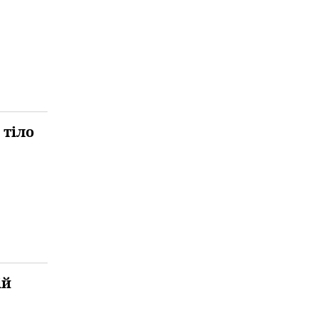
 тіло
ій