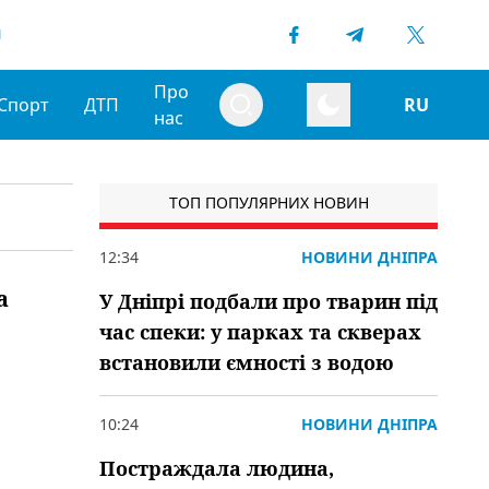
1
Про
Спорт
ДТП
RU
нас
ТОП ПОПУЛЯРНИХ НОВИН
12:34
НОВИНИ ДНІПРА
а
У Дніпрі подбали про тварин під
час спеки: у парках та скверах
встановили ємності з водою
10:24
НОВИНИ ДНІПРА
Постраждала людина,