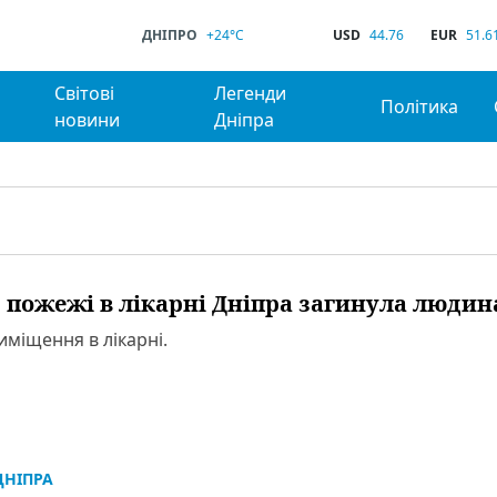
ДНІПРО
+24°C
USD
44.76
EUR
51.6
Світові
Легенди
Політика
новини
Дніпра
с пожежі в лікарні Дніпра загинула людин
иміщення в лікарні.
НІПРА