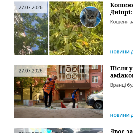
Кошеня
27.07.2026
Дніпрі
Кошеня за
НОВИНИ Д
Після 
27.07.2026
аміаком
Вранці б
НОВИНИ Д
Двоє з