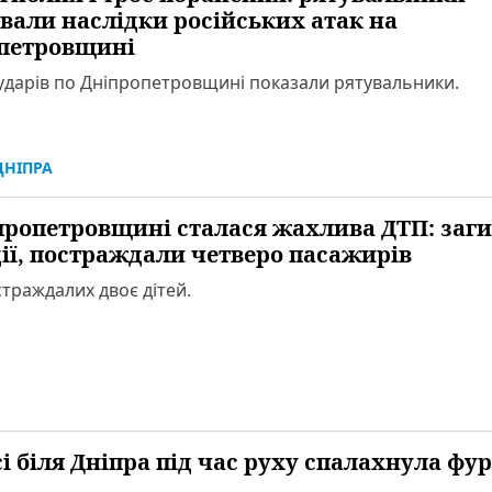
ували наслідки російських атак на
петровщині
ударів по Дніпропетровщині показали рятувальники.
НІПРА
пропетровщині сталася жахлива ДТП: заг
дії, постраждали четверо пасажирів
траждалих двоє дітей.
і біля Дніпра під час руху спалахнула фу