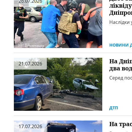
26.07.2026
ліквід
Дніпро
Наслідки 
НОВИНИ Д
На Дні
21.07.2026
два во
Серед пос
ДТП
На трас
17.07.2026