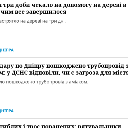
 три доби чекало на допомогу на дереві в
: чим все завершилося
стрягло на дереві на три дні.
НІПРА
удару по Дніпру пошкоджено трубопровід 
: у ДСНС відповіли, чи є загроза для міст
уло пошкоджено трубопровід з аміаком.
НІПРА
агиблих і троє поранених: рятувальники