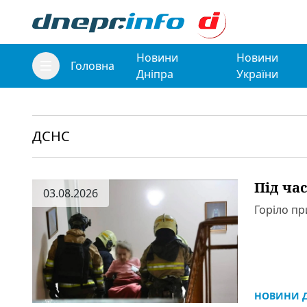
Новини
Новини
Головна
Дніпра
України
ДСНС
Під ча
03.08.2026
Горіло пр
НОВИНИ Д