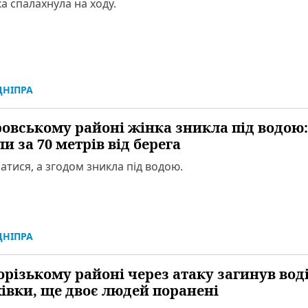
а спалахнула на ходу.
НІПРА
ровському районі жінка зникла під водою:
 за 70 метрів від берега
атися, а згодом зникла під водою.
НІПРА
орізькому районі через атаку загинув вод
івки, ще двоє людей поранені