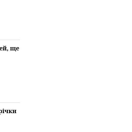
ей, ще
 річки