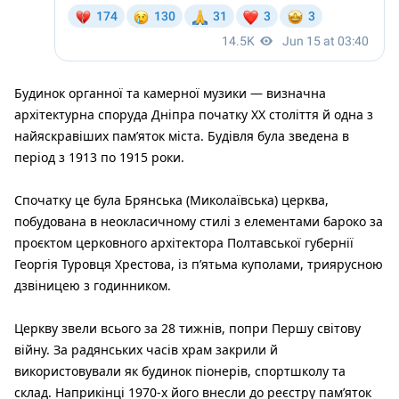
Будинок органної та камерної музики — визначна
архітектурна споруда Дніпра початку ХХ століття й одна з
найяскравіших пам’яток міста. Будівля була зведена в
період з 1913 по 1915 роки.
Спочатку це була Брянська (Миколаївська) церква,
побудована в неокласичному стилі з елементами бароко за
проєктом церковного архітектора Полтавської губернії
Георгія Туровця Хрестова, із п’ятьма куполами, триярусною
дзвіницею з годинником.
Церкву звели всього за 28 тижнів, попри Першу світову
війну. За радянських часів храм закрили й
використовували як будинок піонерів, спортшколу та
склад. Наприкінці 1970-х його внесли до реєстру пам’яток