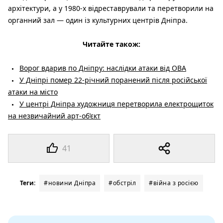
архітектури, а у 1980-х відреставрували та перетворили на
органний зал — один із культурних центрів Дніпра.
Читайте також:
Ворог вдарив по Дніпру: наслідки атаки від ОВА
У Дніпрі помер 22-річний поранений після російської
атаки на місто
У центрі Дніпра художниця перетворила електрощиток
на незвичайний арт-об’єкт
41
Теги:
#новини Дніпра
#обстріл
#війна з росією