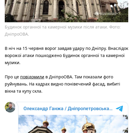
Будинок органної та камерної музики після атаки. Фото:
ДніпроОВА.
В ніч на 15 червня ворог завдав удару по Дніпру. Внаслідок
ворожої атаки пошкоджено Будинок органної та камерної
музики.
Про це
повідомили
в ДніпроОВА. Там показали фото
руйнувань. На кадрах видно понівечений фасад, вибиті
вікна та купу скла.