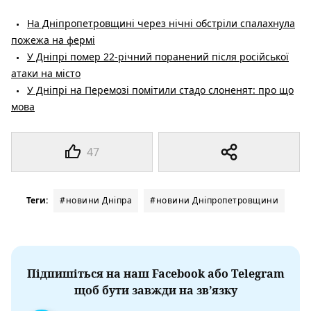
На Дніпропетровщині через нічні обстріли спалахнула
пожежа на фермі
У Дніпрі помер 22-річний поранений після російської
атаки на місто
У Дніпрі на Перемозі помітили стадо слоненят: про що
мова
47
Теги:
#новини Дніпра
#новини Дніпропетровщини
Підпишіться на наш Facebook або Telegram
щоб бути завжди на зв’язку