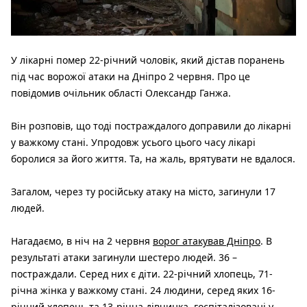
У лікарні помер 22-річний чоловік, який дістав поранень
під час ворожої атаки на Дніпро 2 червня. Про це
повідомив очільник області Олександр Ганжа.
Він розповів, що тоді постраждалого доправили до лікарні
у важкому стані. Упродовж усього цього часу лікарі
боролися за його життя. Та, на жаль, врятувати не вдалося.
Загалом, через ту російську атаку на місто, загинули 17
людей.
Нагадаємо, в ніч на 2 червня
ворог атакував Дніпро
. В
результаті атаки загинули шестеро людей. 36 –
постраждали. Серед них є діти. 22-річний хлопець, 71-
річна жінка у важкому стані. 24 людини, серед яких 16-
річний хлопець та 13-річна дівчинка, госпіталізовані у