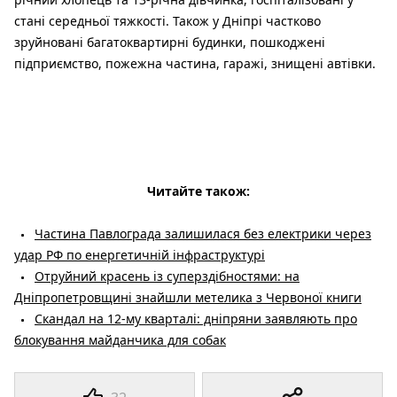
стані середньої тяжкості. Також у Дніпрі частково
зруйновані багатоквартирні будинки, пошкоджені
підприємство, пожежна частина, гаражі, знищені автівки.
Читайте також:
Частина Павлограда залишилася без електрики через
удар РФ по енергетичній інфраструктурі
Отруйний красень із суперздібностями: на
Дніпропетровщині знайшли метелика з Червоної книги
Скандал на 12-му кварталі: дніпряни заявляють про
блокування майданчика для собак