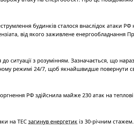
еструмлення будинків сталося внаслідок атаки РФ 
ензіата, від якого заживлене енергообладнання П
до ситуації з розумінням. Зазначається, що нараз
ому режимі 24/7, щоб якнайшвидше повернути св
оргнення РФ здійснила майже 230 атак на теплові
таки на ТЕС
загинув енергетик
із 30-річним стажем.