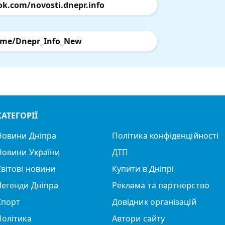
ok.com/novosti.dnepr.info
.me/Dnepr_Info_New
КАТЕГОРІЇ
Новини Дніпра
Політика конфіденційності
Новини України
ДТП
Світові новини
Купити в Дніпрі
Легенди Дніпра
Реклама та партнерство
Спорт
Довідник організацій
Політика
Автори сайту