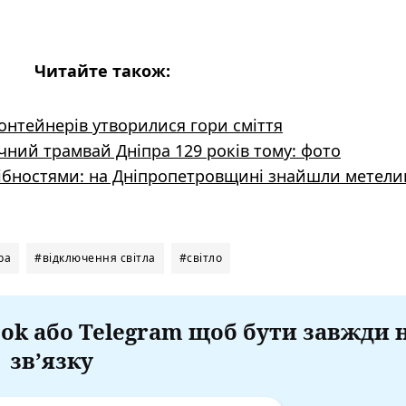
Читайте також:
контейнерів утворилися гори сміття
ний трамвай Дніпра 129 років тому: фото
дібностями: на Дніпропетровщині знайшли метели
ра
#відключення світла
#світло
ok або Telegram щоб бути завжди 
зв’язку