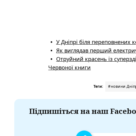
У Дніпрі біля переповнених 
Як виглядав перший електрич
Отруйний красень із суперз
Червоної книги
Теги:
#новини Дніп
Підпишіться на наш Facebo