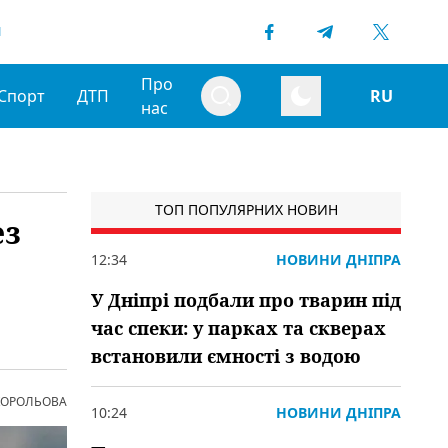
1
Про
Спорт
ДТП
RU
нас
ТОП ПОПУЛЯРНИХ НОВИН
ез
12:34
НОВИНИ ДНІПРА
У Дніпрі подбали про тварин під
час спеки: у парках та скверах
встановили ємності з водою
 КОРОЛЬОВА
10:24
НОВИНИ ДНІПРА