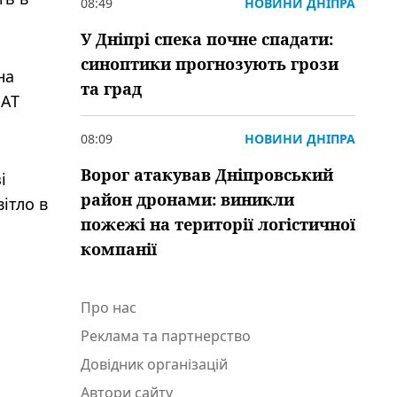
08:49
НОВИНИ ДНІПРА
У Дніпрі спека почне спадати:
синоптики прогнозують грози
на
та град
рАТ
08:09
НОВИНИ ДНІПРА
Ворог атакував Дніпровський
і
район дронами: виникли
ітло в
пожежі на території логістичної
компанії
Про нас
Реклама та партнерство
Довідник організацій
Автори сайту