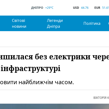
ДНІПРО
+29°C
USD
44.76
EUR
51.6
Світові
Легенди
Політика
новини
Дніпра
ишилася без електрики чер
 інфраструктурі
новити найближчім часом.
ВІКТОРІЯ