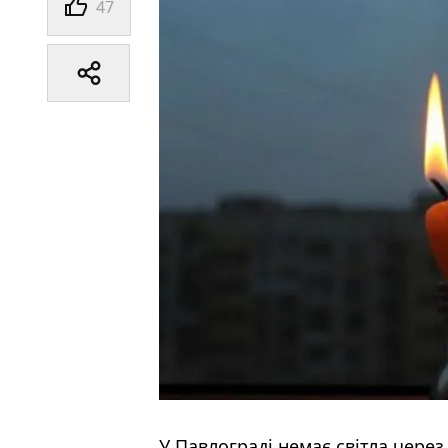
47
У Павлограді немає світла через