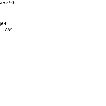
йже 90-
Цей
і 1889