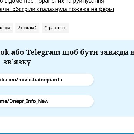
що відомо про поранених та руйнування
ічні обстріли спалахнула пожежа на фермі
ніпра
#трамвай
#транспорт
ok або Telegram щоб бути завжди 
зв’язку
ok.com/novosti.dnepr.info
.me/Dnepr_Info_New