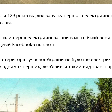
ься 129 років від дня запуску першого електрично
славі.
стили перші електричні вагони в місті. Який вони
цевій Facebook-спільноті.
на території сучасної України не було ще електри
 одним із перших, де з’явився такий вид транспор