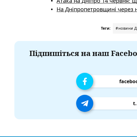
Атака на Дніпро 14 червня: 
На Дніпропетровщині через н
Теги:
#новини Д
Підпишіться на наш Facebo
facebo
t