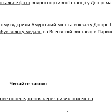
нікальне фото
водноспортивної станції у Дніпрі ма
ому відкрили Амурський міст та вокзал у Дніпрі. 
обув золоту медаль
на Всесвітній виставці в Париж
.
Читайте також:
ове попередження через ризик пожеж на