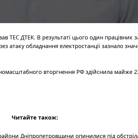
вав ТЕС ДТЕК. В результаті цього один працівник з
рез атаку обладнання електростанції
зазнало зна
вномасштабного вторгнення РФ здійснила майже 2
Читайте також:
і райони Дніпропетровщини опинилися під обстрі