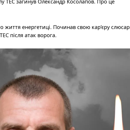
ілу ТЕС загинув Олександр Косолапов. Про це
го життя енергетиці. Починав свою кар’єру слюсар
ЕС після атак ворога.