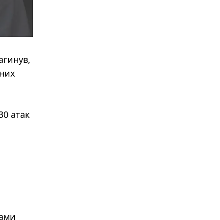
агинув,
чних
30 атак
лами