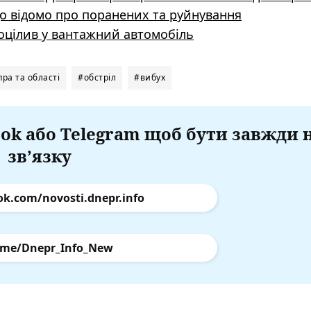
що відомо про поранених та руйнування
оцілив у вантажний автомобіль
ра та області
#обстріл
#вибух
ok або Telegram щоб бути завжди 
зв’язку
ok.com/novosti.dnepr.info
.me/Dnepr_Info_New