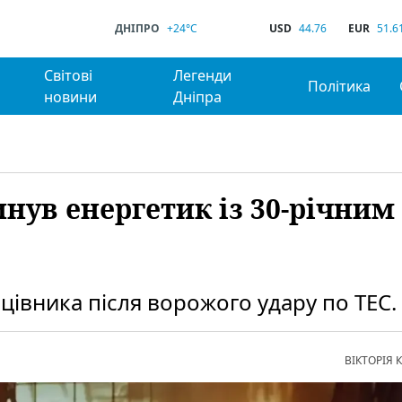
ДНІПРО
+24°C
USD
44.76
EUR
51.6
Світові
Легенди
Політика
новини
Дніпра
инув енергетик із 30-річним
цівника після ворожого удару по ТЕС.
ВІКТОРІЯ