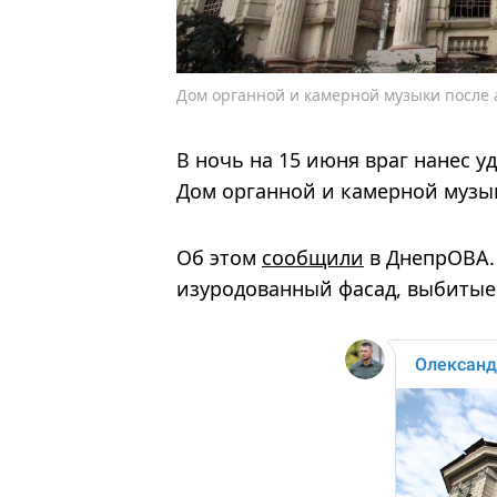
Дом органной и камерной музыки после 
В ночь на 15 июня враг нанес у
Дом органной и камерной музы
Об этом
сообщили
в ДнепрОВА. 
изуродованный фасад, выбитые 