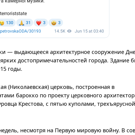
ки — выдающееся архитектурное сооружение Дн
х ярких достопримечательностей города. Здание 
15 годы.
ая (Николаевская) церковь, построенная в
нтами барокко по проекту церковного архитектор
уровца Крестова, с пятью куполами, трехъярусно
недель, несмотря на Первую мировую войну. В со