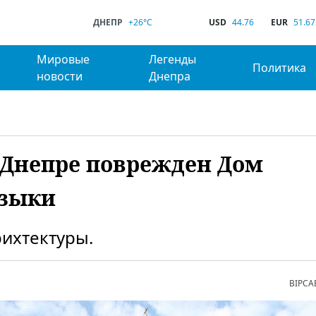
ДНЕПР
+26°C
USD
44.76
EUR
51.67
Мировые
Легенды
Политика
новости
Днепра
в Днепре поврежден Дом
узыки
рихтектуры.
ВІРСА