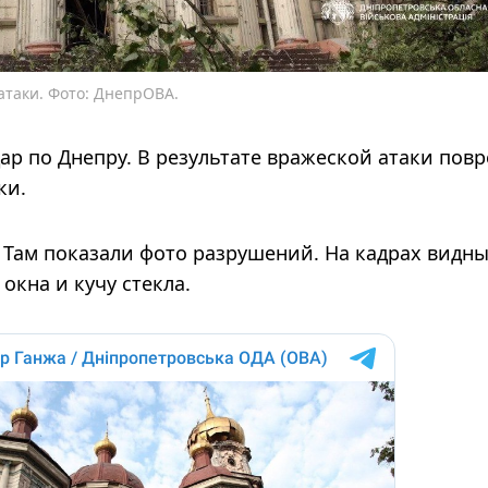
атаки. Фото: ДнепрОВА.
дар по Днепру. В результате вражеской атаки пов
ки.
Там показали фото разрушений. На кадрах видн
окна и кучу стекла.