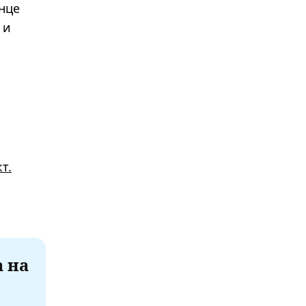
нце
 и
т.
а на