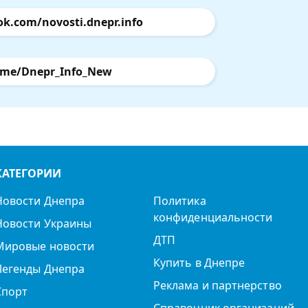
ok.com/novosti.dnepr.info
.me/Dnepr_Info_New
КАТЕГОРИИ
Новости Днепра
Политика
конфиденциальности
Новости Украины
ДТП
Мировые новости
Купить в Днепре
Легенды Днепра
Реклама и партнерство
Спорт
Справочник организаций