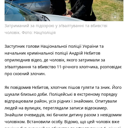
Затриманий за підозрою у зґвалтуванні та вбивстві
чоловік. Фото: Нацполіція
Заступник голови Національної поліції України та
начальник кримінальної поліції Андрій Нєбитов
оприлюднив відео, де чоловік, якого затримали за
зґвалтування та вбивство 11-річного хлопчика, розповідає
про скоєний злочин.
Як повідомив Нєбитов, хлопчик пішов гуляти та зник. Його
шукали близько доби. Поліцейські в екстреному порядку
відпрацювали район, усіх рідних і знайомих. Опитували
людей на вулицях, переглядали записи відеокамер.
Знайшли очевидців, які бачили дитину разом з невідомим
чоловіком. Встановили особу. Відомо, що цей чоловік вже