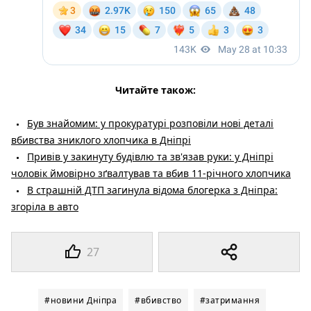
Читайте також:
Був знайомим: у прокуратурі розповіли нові деталі
вбивства зниклого хлопчика в Дніпрі
Привів у закинуту будівлю та зв'язав руки: у Дніпрі
чоловік ймовірно зґвалтував та вбив 11-річного хлопчика
В страшній ДТП загинула відома блогерка з Дніпра:
згоріла в авто
27
#новини Дніпра
#вбивство
#затримання