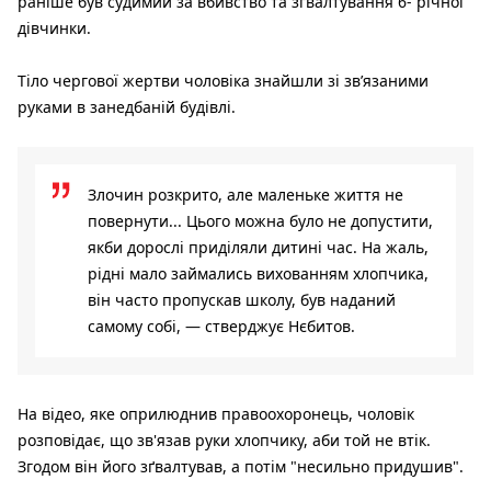
раніше був судимий за вбивство та зґвалтування 6- річної
дівчинки.
Тіло чергової жертви чоловіка знайшли зі зв’язаними
руками в занедбаній будівлі.
Злочин розкрито, але маленьке життя не
повернути... Цього можна було не допустити,
якби дорослі приділяли дитині час. На жаль,
рідні мало займались вихованням хлопчика,
він часто пропускав школу, був наданий
самому собі, — стверджує Нєбитов.
На відео, яке оприлюднив правоохоронець, чоловік
розповідає, що зв'язав руки хлопчику, аби той не втік.
Згодом він його зґвалтував, а потім "несильно придушив".