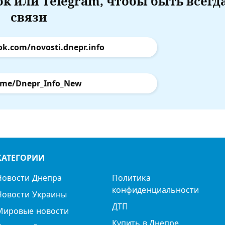
k или Telegram, чтобы быть всегд
связи
ok.com/novosti.dnepr.info
.me/Dnepr_Info_New
КАТЕГОРИИ
Новости Днепра
Политика
конфиденциальности
Новости Украины
ДТП
Мировые новости
Купить в Днепре