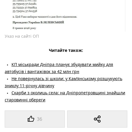
Указ на сайті ОП
Читайте також:
КП міськради Дніпра планує збудувати мийку для
автобусів і вантажівок за 42 млн грн
Не повернулась зі школи: у Кам’янському розшукують
зниклу 11-річну дівчину
Скарби з околиць села: на Дніпропетровщині знайшли
старовинні обереги
36