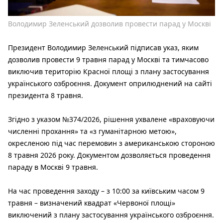
Володимир Зеленський дозволив провести парад у Москві
Президент Володимир Зеленський підписав указ, яким
дозволив провести 9 травня парад у Москві та тимчасово
виключив територію Красної площі з плану застосування
українського озброєння. Документ оприлюднений на сайті
президента 8 травня.
Згідно з указом №374/2026, рішення ухвалене «враховуючи
численні прохання» та «з гуманітарною метою»,
окресленою під час перемовин з американською стороною
8 травня 2026 року. Документом дозволяється проведення
параду в Москві 9 травня.
На час проведення заходу – з 10:00 за київським часом 9
травня – визначений квадрат «Червоної площі»
виключений з плану застосування українського озброєння.