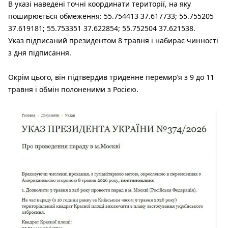
В указі наведені точні координати території, на яку
поширюється обмеження: 55.754413 37.617733; 55.755205
37.619181; 55.753351 37.622854; 55.752504 37.621538.
Указ підписаний президентом 8 травня і набирає чинності
з дня підписання.
Окрім цього, він підтвердив триденне перемир’я з 9 до 11
травня і обмін полоненими з Росією.