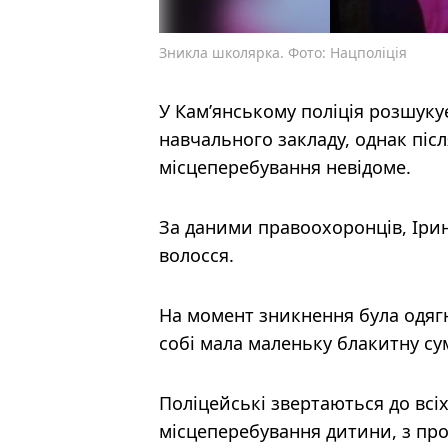
Зникла школярка. Фото: Нацполіція
У Кам’янському поліція розшукує
навчального закладу, однак післ
місцеперебування невідоме.
За даними правоохоронців, Ірин
волосся.
На момент зникнення була одягн
собі мала маленьку блакитну су
Поліцейські звертаються до всі
місцеперебування дитини, з про