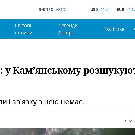
ДНІПРО
+24°C
USD
44.76
EUR
51.6
Світові
Легенди
Політика
новини
Дніпра
и: у Кам’янському розшукую
 і зв'язку з нею немає.
ЯНА