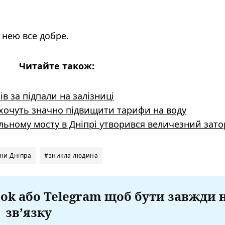
 нею все добре.
Читайте також:
ів за підпали на залізниці
 хочуть значно підвищити тарифи на воду
альному мосту в Дніпрі утворився величезний зато
ни Дніпра
#зникла людина
ok або Telegram щоб бути завжди 
зв’язку