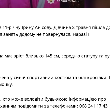
 11-річну Ірину Анісову. Дівчина 8 травня пішла д
я занять додому не повернулася. Наразі її
а має зріст близько 145 см, середню статуру та ру
ена у синій спортивний костюм та білі кросівки.
мочку.
х, хто може володіти будь-якою інформацією про
ханням повідомити за телефонами: 068 241 17 43, 