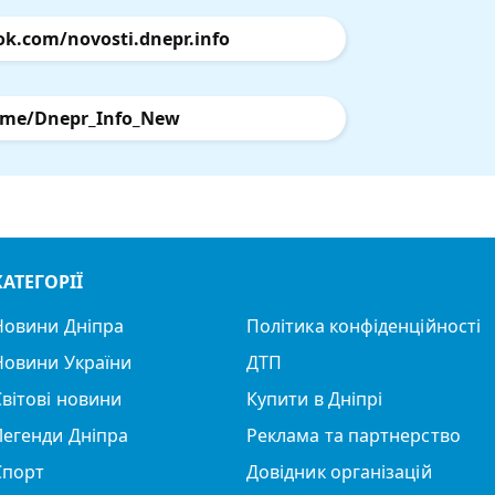
ok.com/novosti.dnepr.info
.me/Dnepr_Info_New
КАТЕГОРІЇ
Новини Дніпра
Політика конфіденційності
Новини України
ДТП
Світові новини
Купити в Дніпрі
Легенди Дніпра
Реклама та партнерство
Спорт
Довідник організацій