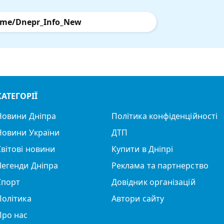
.me/Dnepr_Info_New
КАТЕГОРІЇ
Новини Дніпра
Політика конфіденційності
Новини України
ДТП
Світові новини
Купити в Дніпрі
Легенди Дніпра
Реклама та партнерство
Спорт
Довідник організацій
Політика
Автори сайту
Про нас