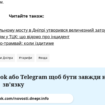
м.
Читайте також:
альному мосту в Дніпрі утворився величезний зато
ям у ТЦК: що відомо про інцидент
ро-трамвай: коли їздитиме
и Дніпра
#тарифи
#вода
ok або Telegram щоб бути завжди 
зв’язку
ok.com/novosti.dnepr.info