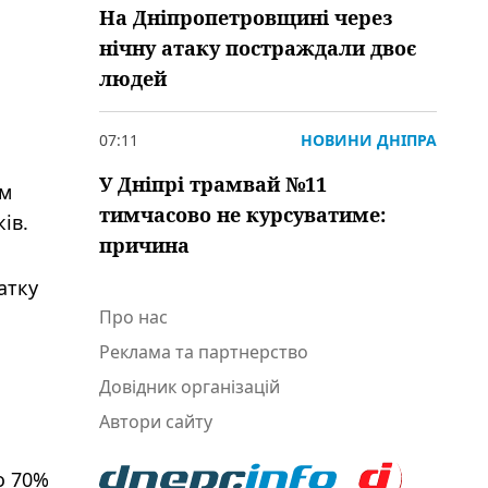
На Дніпропетровщині через
нічну атаку постраждали двоє
людей
07:11
НОВИНИ ДНІПРА
У Дніпрі трамвай №11
ям
тимчасово не курсуватиме:
ів.
причина
атку
Про нас
Реклама та партнерство
Довідник організацій
Автори сайту
о 70%