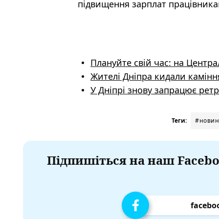
підвищення зарплат працівника
Плануйте свій час: на Центр
Жителі Дніпра кидали камінн
У Дніпрі знову запрацює рет
Теги:
#новин
Підпишіться на наш Facebo
facebo