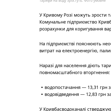
Тарифи на воду зростуть. Фото умовне
У Кривому Розі можуть зрости т
Комунальне підприємство Кривб
розрахунки для коригування вар
На підприємстві пояснюють нео
витрат на електроенергію, пали
Наразі для населення діють та
повномасштабного вторгнення:
водопостачання — 13,31 грн з
водовідведення — 12,83 грн з
У Кривбасводоканалі стверджу