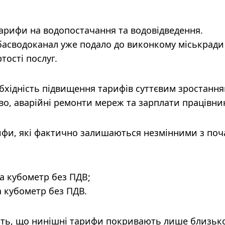
арифи на водопостачання та водовідведення.
асводоканал уже подало до виконкому міськради
тості послуг.
бхідність підвищення тарифів суттєвим зростанн
во, аварійні ремонти мереж та зарплати працівник
рифи, які фактично залишаються незмінними з поч
а кубометр без ПДВ;
а кубометр без ПДВ.
ють, що нинішні тарифи покривають лише близьк