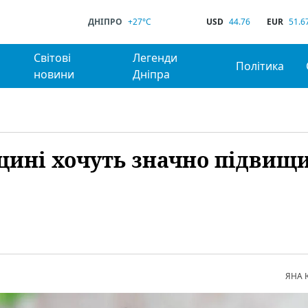
ДНІПРО
+27°C
USD
44.76
EUR
51.6
Світові
Легенди
Політика
новини
Дніпра
вщині хочуть значно підвищ
ЯНА