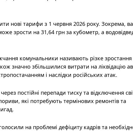
ти нові тарифи з 1 червня 2026 року. Зокрема, ва
оже зрости на 31,64 грн за кубометр, а водовідве
жчання комунальники називають різке зростання
акож значно збільшилися витрати на ліквідацію а
ктропостачанням і наслідки російських атак.
через постійні перепади тиску та відключення сві
ориви, які потребують термінових ремонтів та
игад.
олосили на проблемі дефіциту кадрів та необхідн