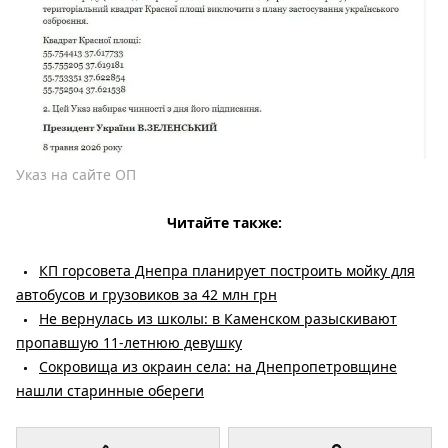
Указ на сайте ОП
Читайте также:
КП горсовета Днепра планирует построить мойку для
автобусов и грузовиков за 42 млн грн
Не вернулась из школы: в Каменском разыскивают
пропавшую 11-летнюю девушку
Сокровища из окраин села: на Днепропетровщине
нашли старинные обереги