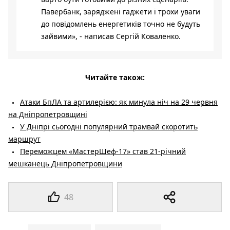
Павербанк, заряджені гаджети і трохи уваги
до повідомлень енергетиків точно не будуть
зайвими», - написав Сергій Коваленко.
Читайте також:
Атаки БпЛА та артилерією: як минула ніч на 29 червня
на Дніпропетровщині
У Дніпрі сьогодні популярний трамвай скоротить
маршрут
Переможцем «МастерШеф-17» став 21-річний
мешканець Дніпропетровщини
48