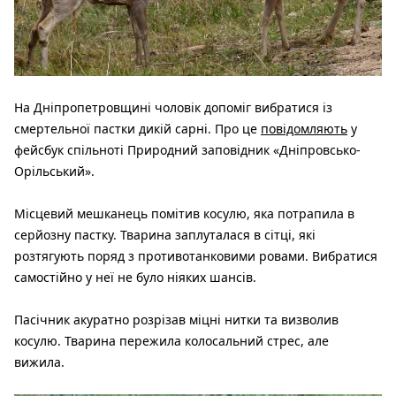
На Дніпропетровщині чоловік допоміг вибратися із
смертельної пастки дикій сарні. Про це
повідомляють
у
фейсбук спільноті Природний заповідник «Дніпровсько-
Орільський».
Місцевий мешканець помітив косулю, яка потрапила в
серйозну пастку. Тварина заплуталася в сітці, які
розтягують поряд з противотанковими ровами. Вибратися
самостійно у неї не було ніяких шансів.
Пасічник акуратно розрізав міцні нитки та визволив
косулю. Тварина пережила колосальний стрес, але
вижила.