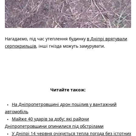
Нагадаємо, під час утеплення будинку
в Дніпрі врятували
серпокрильців
, інші гнізда можуть замурувати.
Читайте також:
На Дніпропетровщині дрон поцілив у вантажний
автомобіль
Майже 40 ударів за добу: які райони
Дніпропетровщини опинилися під обстрілами
У Дніпрі 14 червня очікується тепла погода без істотних