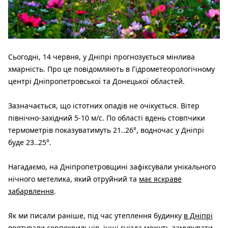
Сьогодні, 14 червня, у Дніпрі прогнозується мінлива
хмарність. Про це повідомляють в Гідрометеорологічному
центрі Дніпропетровської та Донецької областей.
Зазначається, що істотних опадів не очікується. Вітер
північно-західний 5-10 м/с. По області вдень стовпчики
термометрів показуватимуть 21..26°, водночас у Дніпрі
буде 23..25°.
Нагадаємо, на Дніпропетровщині зафіксували унікального
нічного метелика, який отруйний та
має яскраве
забарвлення
.
Як ми писали раніше, під час утеплення будинку
в Дніпрі
врятували серпокрильців, інші гнізда можуть замурувати.