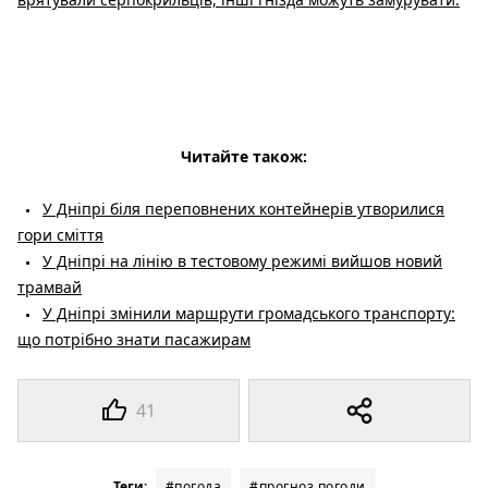
Читайте також:
У Дніпрі біля переповнених контейнерів утворилися
гори сміття
У Дніпрі на лінію в тестовому режимі вийшов новий
трамвай
У Дніпрі змінили маршрути громадського транспорту:
що потрібно знати пасажирам
41
Теги:
#погода
#прогноз погоди