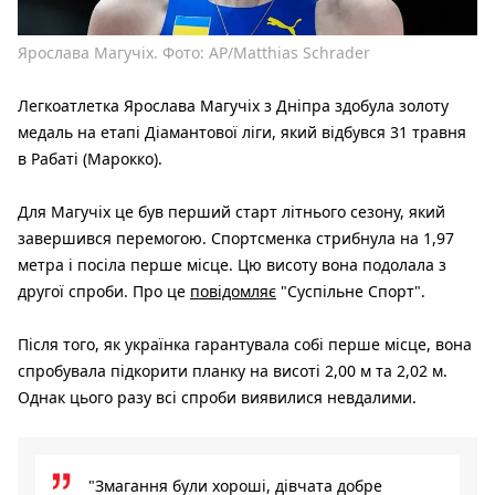
Ярослава Магучіх. Фото: AP/Matthias Schrader
Легкоатлетка Ярослава Магучіх з Дніпра здобула золоту
медаль на етапі Діамантової ліги, який відбувся 31 травня
в Рабаті (Марокко).
Для Магучіх це був перший старт літнього сезону, який
завершився перемогою. Спортсменка стрибнула на 1,97
метра і посіла перше місце. Цю висоту вона подолала з
другої спроби. Про це
повідомляє
"Суспільне Спорт".
Після того, як українка гарантувала собі перше місце, вона
спробувала підкорити планку на висоті 2,00 м та 2,02 м.
Однак цього разу всі спроби виявилися невдалими.
"Змагання були хороші, дівчата добре