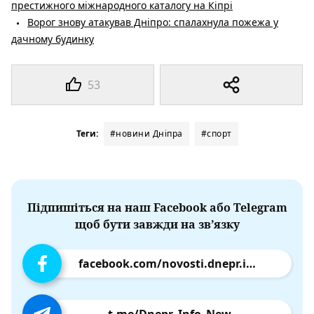
престижного міжнародного каталогу на Кіпрі
Ворог знову атакував Дніпро: спалахнула пожежа у
дачному будинку
53
Теги:
#новини Дніпра
#спорт
Підпишіться на наш Facebook або Telegram
щоб бути завжди на зв’язку
facebook.com/novosti.dnepr.info