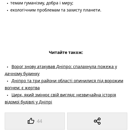
темам гуманізму, добра і миру;
екологічним проблемам та захисту планети.
Читайте також:
Ворог знову атакував Дніпро: спалахнула пожежа у
дачному будинку
Дніпро та три райони області опинилися під ворожим
вогнем: є жертва
Цирк, який змінює свій вигляд: незвичайна історія
відомої будівлі у Дніпрі
44