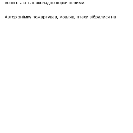
вони стають шоколадно-коричневими.
Автор знімку пожартував, мовляв, птахи зібралися на
нараду.
«Мартин жовтоногий «перевіряє» готовність до полювання
у Мартинів звичайних», - йдеться в повідомленні.
Ймовірно, мартин жовтоногий просто не просто так
вибрав для себе так розміститися. Для цього птаха
характерно знаходитися поряд із меншими мартинами,
щоб в потрібний момент відібрати у них спійману рибу.
Нагадаємо, на Дніпропетровщині
зафіксували одного з
найяскравіших
і найрідкісніших водоплавних птахів
України. Він має вогняне забарвлення та живе в норах.