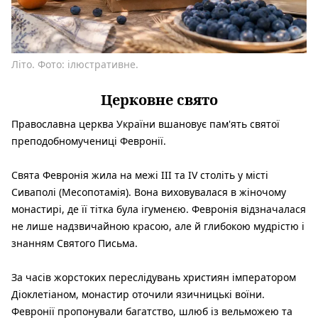
Літо. Фото: ілюстративне.
Церковне свято
Православна церква України вшановує пам'ять святої
преподобномучениці Февронії.
Свята Февронія жила на межі III та IV століть у місті
Сиваполі (Месопотамія). Вона виховувалася в жіночому
монастирі, де її тітка була ігуменєю. Февронія відзначалася
не лише надзвичайною красою, але й глибокою мудрістю і
знанням Святого Письма.
За часів жорстоких переслідувань християн імператором
Діоклетіаном, монастир оточили язичницькі воїни.
Февронії пропонували багатство, шлюб із вельможею та