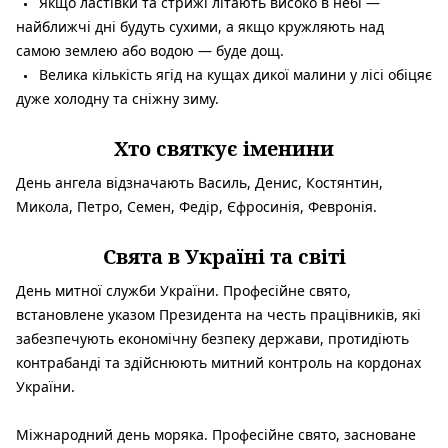
Якщо ластівки та стрижі літають високо в небі —
найближчі дні будуть сухими, а якщо кружляють над
самою землею або водою — буде дощ.
Велика кількість ягід на кущах дикої малини у лісі обіцяє
дуже холодну та сніжну зиму.
Хто святкує іменини
День ангела відзначають Василь, Денис, Костянтин,
Микола, Петро, Семен, Федір, Єфросинія, Февронія.
Свята в Україні та світі
День митної служби України. Професійне свято,
встановлене указом Президента на честь працівників, які
забезпечують економічну безпеку держави, протидіють
контрабанді та здійснюють митний контроль на кордонах
України.
Міжнародний день моряка. Професійне свято, засноване