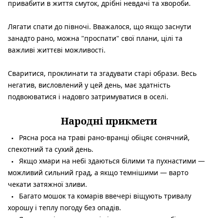
привабити в життя смуток, дрібні невдачі та хвороби.
Лягати спати до півночі. Вважалося, що якщо заснути
занадто рано, можна "проспати" свої плани, цілі та
важливі життєві можливості.
Сваритися, проклинати та згадувати старі образи. Весь
негатив, висловлений у цей день, має здатність
подвоюватися і надовго затримуватися в оселі.
Народні прикмети
Рясна роса на траві рано-вранці обіцяє сонячний,
спекотний та сухий день.
Якщо хмари на небі здаються білими та пухнастими —
можливий сильний град, а якщо темнішими — варто
чекати затяжної зливи.
Багато мошок та комарів ввечері віщують тривалу
хорошу і теплу погоду без опадів.