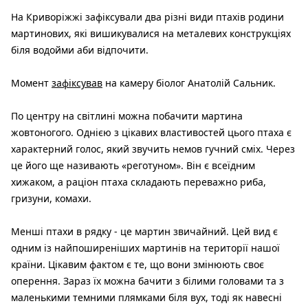
На Криворіжжі зафіксували два різні види птахів родини
мартинових, які вишикувалися на металевих конструкціях
біля водойми аби відпочити.
Момент
зафіксував
на камеру біолог Анатолій Сальник.
По центру на світлині можна побачити мартина
жовтоногого. Однією з цікавих властивостей цього птаха є
характерний голос, який звучить немов гучний сміх. Через
це його ще називають «реготуном». Він є всеїдним
хижаком, а раціон птаха складають переважно риба,
гризуни, комахи.
Менші птахи в рядку - це мартин звичайний. Цей вид є
одним із найпоширеніших мартинів на території нашої
країни. Цікавим фактом є те, що вони змінюють своє
оперення. Зараз їх можна бачити з білими головами та з
маленькими темними плямками біля вух, тоді як навесні