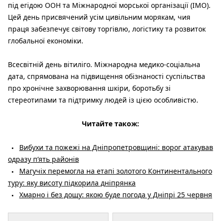
під егідою ООН та Міжнародної морської організації (IMO).
Цей день присвячений усім цивільним морякам, чия
праця забезпечує світову торгівлю, логістику та розвиток
глобальної економіки.
Всесвітній день вітиліго. Міжнародна медико-соціальна
дата, спрямована на підвищення обізнаності суспільства
про хронічне захворювання шкіри, боротьбу зі
стереотипами та підтримку людей із цією особливістю.
Читайте також:
Вибухи та пожежі на Дніпропетровщині: ворог атакував
одразу пʼять районів
Магучіх перемогла на етапі золотого Континентального
туру: яку висоту підкорила дніпрянка
Хмарно і без дощу: якою буде погода у Дніпрі 25 червня