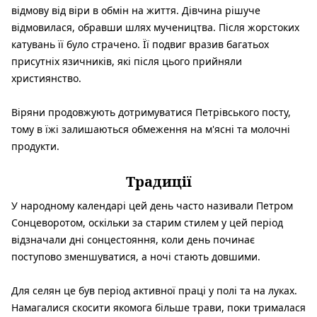
відмову від віри в обмін на життя. Дівчина рішуче
відмовилася, обравши шлях мучеництва. Після жорстоких
катувань її було страчено. Її подвиг вразив багатьох
присутніх язичників, які після цього прийняли
християнство.
Віряни продовжують дотримуватися Петрівського посту,
тому в їжі залишаються обмеження на м'ясні та молочні
продукти.
Традиції
У народному календарі цей день часто називали Петром
Сонцеворотом, оскільки за старим стилем у цей період
відзначали дні сонцестояння, коли день починає
поступово зменшуватися, а ночі стають довшими.
Для селян це був період активної праці у полі та на луках.
Намагалися скосити якомога більше трави, поки трималася