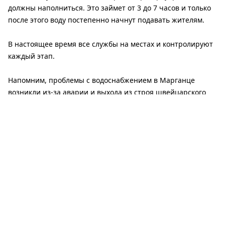
должны наполниться. Это займет от 3 до 7 часов и только
после этого воду постепенно начнут подавать жителям.
В настоящее время все службы на местах и ​​контролируют
каждый этап.
Напомним, проблемы с водоснабжением в Марганце
возникли из-за аварии и выхода из строя швейцарского
насосного агрегата на магистральном водопроводе. Это
произошло вследствие перепада напряжения в
электросети из-за вражеских обстрелов соседней
Запорожской области, где расположено водозаборное
сооружение.
Читайте также: