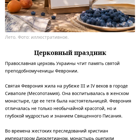
Лето. Фото: иллюстративное.
Церковный праздник
Православная церковь Украины чтит память святой
преподобномученицы Февронии.
Святая Феврония жила на рубеже III и IV веков в городе
Сиваполе (Месопотамия). Она воспитывалась в женском
монастыре, где ее тетя была настоятельницей. Феврония
отличалась не только необычайной красотой, но и
глубокой мудростью и знанием Священного Писания.
Во времена жестоких преследований христиан
императором Диоклетианом, монастырь оцепили