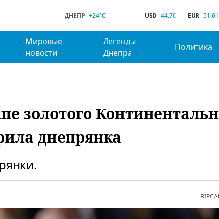
ДНЕПР
+24°C
USD
44.76
EUR
51.61
Мировые
Легенды
Политика
новости
Днепра
апе золотого Континентальн
орила днепрянка
рянки.
ВІРСА