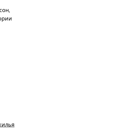
сон,
ории
жилья