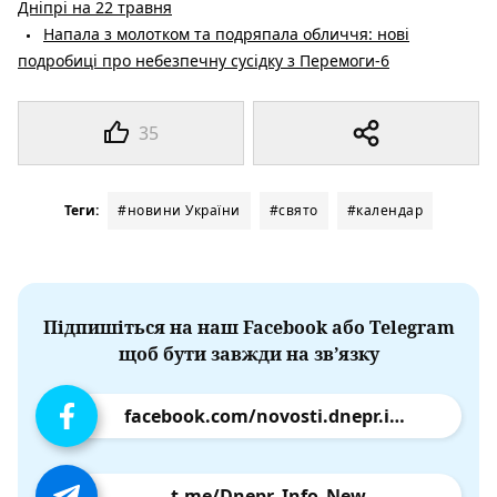
Дніпрі на 22 травня
Напала з молотком та подряпала обличчя: нові
подробиці про небезпечну сусідку з Перемоги-6
35
Теги:
#новини України
#свято
#календар
Підпишіться на наш Facebook або Telegram
щоб бути завжди на зв’язку
facebook.com/novosti.dnepr.info
t.me/Dnepr_Info_New