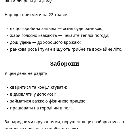
вінки-обереги для дому.
Народні прикмети на 22 травня:
якщо горобина зацвіла — осінь буде ранньою;
жаби голосно квакають — чекайте теплої погоди;
дощ удень — до хорошого врожаю;
ранкова роса і туман віщують грибне та врожайне літо.
Заборони
У цей день не радять:
сваритися та конфліктувати;
відмовляти у допомозі;
займатися важкою фізичною працею;
працювати на городі чи в полі.
За народними віруваннями, порушення цих заборон могло
принести невдачі та проблеми в дім.