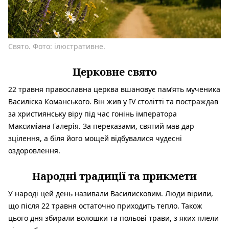
Свято. Фото: ілюстративне.
Церковне свято
22 травня православна церква вшановує пам’ять мученика
Василіска Команського. Він жив у IV столітті та постраждав
за християнську віру під час гонінь імператора
Максиміана Галерія. За переказами, святий мав дар
зцілення, а біля його мощей відбувалися чудесні
оздоровлення.
Народні традиції та прикмети
У народі цей день називали Василисковим. Люди вірили,
що після 22 травня остаточно приходить тепло. Також
цього дня збирали волошки та польові трави, з яких плели