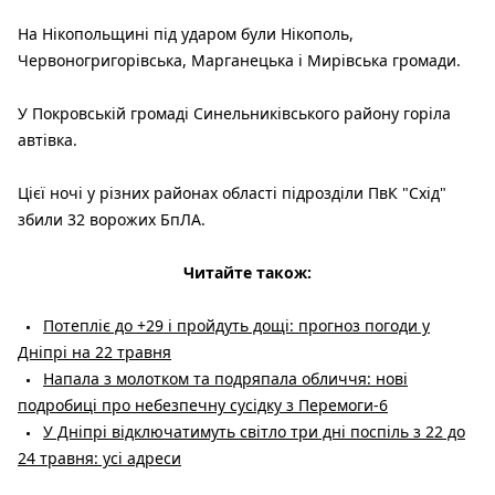
На Нікопольщині під ударом були Нікополь,
Червоногригорівська, Марганецька і Мирівська громади.
У Покровській громаді Синельниківського району горіла
автівка.
Цієї ночі у різних районах області підрозділи ПвК "Схід"
збили 32 ворожих БпЛА.
Читайте також:
Потепліє до +29 і пройдуть дощі: прогноз погоди у
Дніпрі на 22 травня
Напала з молотком та подряпала обличчя: нові
подробиці про небезпечну сусідку з Перемоги-6
У Дніпрі відключатимуть світло три дні поспіль з 22 до
24 травня: усі адреси