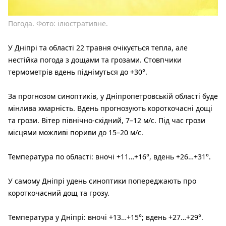
Погода. Фото: ілюстративне.
У Дніпрі та області 22 травня очікується тепла, але
нестійка погода з дощами та грозами. Стовпчики
термометрів вдень піднімуться до +30°.
За прогнозом синоптиків, у Дніпропетровській області буде
мінлива хмарність. Вдень прогнозують короткочасні дощі
та грози. Вітер північно-східний, 7–12 м/с. Під час грози
місцями можливі пориви до 15–20 м/с.
Температура по області: вночі +11…+16°, вдень +26…+31°.
У самому Дніпрі удень синоптики попереджають про
короткочасний дощ та грозу.
Температура у Дніпрі: вночі +13…+15°; вдень +27…+29°.