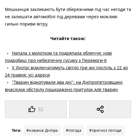
Мешканців закликають бути обережними під час негоди та
не залишати автомобілі під деревами через можливі
сильні пориви вітру.
Читайте також:
Напала з молотком та подряпала обличчя: нові
подробиці про небезпечну сусідку з Перемоги-6
У Дніпрі відключатимуть світло три дні поспіль з 22 до
24 травня: усі адреси
"Тварин відкопували два дні": на Дніпропетровщині
внаслідок обстрілу пошкоджено притулок для тварин
32
Теги:
#новини Дніпра
#погода
#прогноз погоди