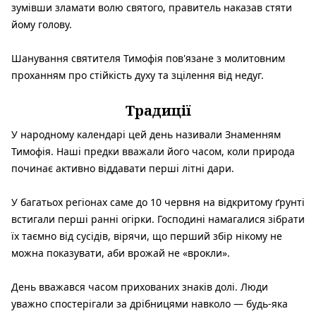
зумівши зламати волю святого, правитель наказав стяти
йому голову.
Шанування святителя Тимофія пов'язане з молитовним
проханням про стійкість духу та зцілення від недуг.
Традиції
У народному календарі цей день називали Знаменням
Тимофія. Наші предки вважали його часом, коли природа
починає активно віддавати перші літні дари.
У багатьох регіонах саме до 10 червня на відкритому ґрунті
встигали перші ранні огірки. Господині намагалися зібрати
їх таємно від сусідів, вірячи, що перший збір нікому не
можна показувати, аби врожай не «врокли».
День вважався часом прихованих знаків долі. Люди
уважно спостерігали за дрібницями навколо — будь-яка