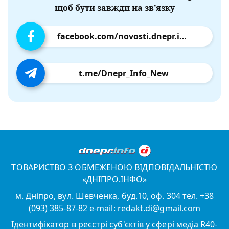
щоб бути завжди на зв’язку
facebook.com/novosti.dnepr.info
t.me/Dnepr_Info_New
ТОВАРИСТВО З ОБМЕЖЕНОЮ ВІДПОВІДАЛЬНІСТЮ
«ДНІПРО.ІНФО»
м. Дніпро, вул. Шевченка, буд.10, оф. 304 тел. +38
(093) 385-87-82 e-mail: redakt.di@gmail.com
Ідентифікатор в реєстрі суб'єктів у сфері медіа R40-