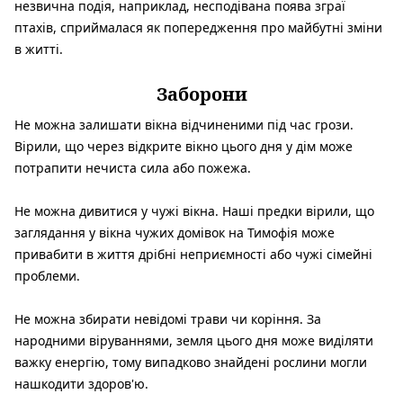
незвична подія, наприклад, несподівана поява зграї
птахів, сприймалася як попередження про майбутні зміни
в житті.
Заборони
Не можна залишати вікна відчиненими під час грози.
Вірили, що
через відкрите вікно цього дня у дім може
потрапити нечиста сила або пожежа.
Не можна дивитися у чужі вікна.
Наші предки вірили, що
заглядання у вікна чужих домівок на Тимофія може
привабити в життя дрібні неприємності або чужі сімейні
проблеми.
Не можна збирати невідомі трави чи коріння.
За
народними віруваннями, земля цього дня може виділяти
важку енергію, тому випадково знайдені рослини могли
нашкодити здоров'ю.