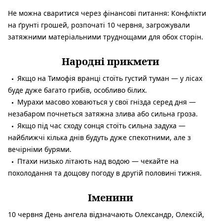
Не можна сваритися через фінансові питання:
Конфлікти
на ґрунті грошей, розпочаті 10 червня, загрожували
затяжними матеріальними труднощами для обох сторін.
Народні прикмети
Якщо на Тимофія вранці стоїть густий туман — у лісах
буде дуже багато грибів, особливо білих.
Мурахи масово ховаються у свої гнізда серед дня —
незабаром почнеться затяжна злива або сильна гроза.
Якщо під час сходу сонця стоїть сильна задуха —
найближчі кілька днів будуть дуже спекотними, але з
вечірніми бурями.
Птахи низько літають над водою — чекайте на
похолодання та дощову погоду в другій половині тижня.
Іменини
10 червня День ангела відзначають Олександр, Олексій,