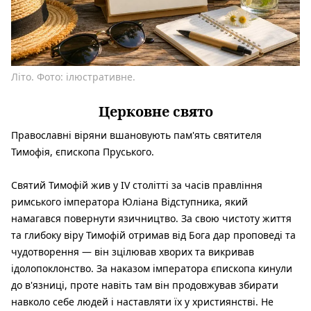
Літо. Фото: ілюстративне.
Церковне свято
Православні віряни вшановують пам'ять
святителя
Тимофія, єпископа Пруського
.
Святий Тимофій жив у IV столітті за часів правління
римського імператора Юліана Відступника, який
намагався повернути язичництво. За свою чистоту життя
та глибоку віру Тимофій отримав від Бога дар проповеді та
чудотворення — він зцілював хворих та викривав
ідолопоклонство. За наказом імператора єпископа кинули
до в'язниці, проте навіть там він продовжував збирати
навколо себе людей і наставляти їх у християнстві. Не