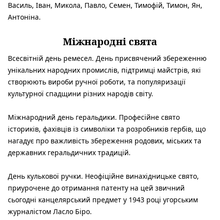
Василь, Іван, Микола, Павло, Семен, Тимофій, Тимон, Ян,
Антоніна.
Міжнародні свята
Всесвітній день ремесел. Д
ень присвячений збереженню
унікальних народних промислів, підтримці майстрів, які
створюють вироби ручної роботи, та популяризації
культурної спадщини різних народів світу.
Міжнародний день геральдики.
Професійне свято
істориків, фахівців із символіки та розробників гербів, що
нагадує про важливість збереження родових, міських та
державних геральдичних традицій.
День кулькової ручки.
Неофіційне винахідницьке свято,
приурочене до отримання патенту на цей звичний
сьогодні канцелярський предмет у 1943 році угорським
журналістом Ласло Біро.