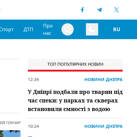
1
Про
Спорт
ДТП
RU
нас
ТОП ПОПУЛЯРНИХ НОВИН
12:34
НОВИНИ ДНІПРА
У Дніпрі подбали про тварин під
час спеки: у парках та скверах
встановили ємності з водою
ВІЯ ГОНЧАР
10:24
НОВИНИ ДНІПРА