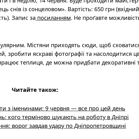
ти і в неділю, 14 червня. Буде проходити майстер
ь снів із сонцеловом». Вартість: 650 грн (вхідни
ть). Запис за
посиланням
. Не проґавте можливіст
пулярним. Містяни приходять сюди, щоб сховатися
ей, зробити яскраві фотографії та насолодитися ц
ї працює теплиця, де можна придбати декоративні 
Читайте також:
тати з іменинами: 9 червня — все про цей день
нь: кого терміново шукають на роботу в Дніпрі
ння: ворог завдав удару по Дніпропетровщині