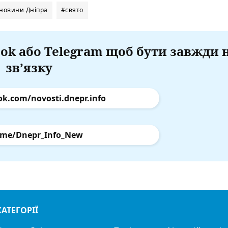
новини Дніпра
#свято
ok або Telegram щоб бути завжди 
зв’язку
ok.com/novosti.dnepr.info
.me/Dnepr_Info_New
КАТЕГОРІЇ