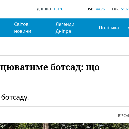
ДНІПРО
+31°C
USD
44.76
EUR
51.6
Світові
Легенди
Політика
новини
Дніпра
ацюватиме ботсад: що
ботсаду.
ВІРСА