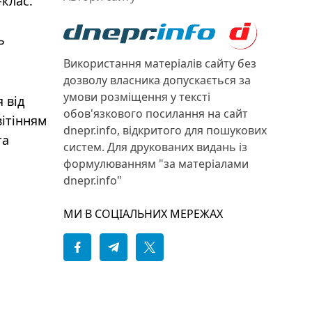
-клас.
й
ь
Використання матеріалів сайту без
дозволу власника допускається за
умови розміщення у тексті
 від
обов'язкового посилання на сайт
вітінням
dnepr.info, відкритого для пошукових
та
систем. Для друкованих видань із
формулюванням "за матеріалами
dnepr.info"
МИ В СОЦІАЛЬНИХ МЕРЕЖАХ