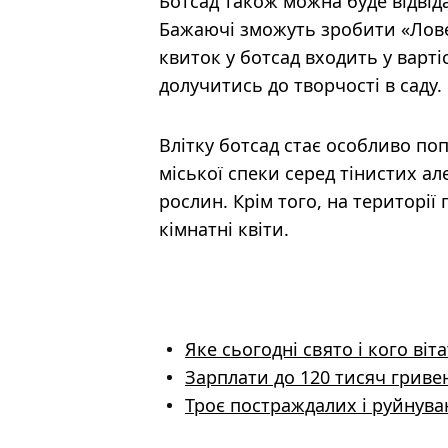
Ботсад також можна буде відвіда
Бажаючі зможуть зробити «Ловец
квиток у ботсад входить у вартіс
долучитись до творчості в саду.
Влітку ботсад стає особливо по
міської спеки серед тінистих ал
рослин. Крім того, на територі
кімнатні квіти.
Яке сьогодні свято і кого ві
Зарплати до 120 тисяч гриве
Троє постраждалих і руйнува