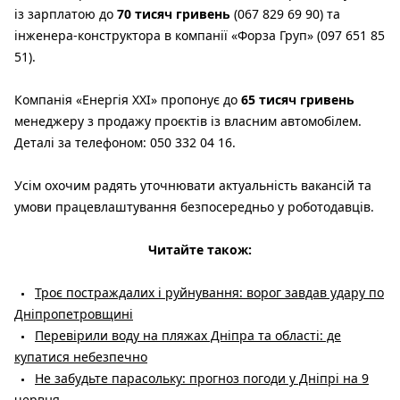
із зарплатою до
70 тисяч гривень
(067 829 69 90) та
інженера-конструктора в компанії «Форза Груп» (097 651 85
51).
Компанія «Енергія XXI» пропонує до
65 тисяч гривень
менеджеру з продажу проєктів із власним автомобілем.
Деталі за телефоном: 050 332 04 16.
Усім охочим радять уточнювати актуальність вакансій та
умови працевлаштування безпосередньо у роботодавців.
Читайте також:
Троє постраждалих і руйнування: ворог завдав удару по
Дніпропетровщині
Перевірили воду на пляжах Дніпра та області: де
купатися небезпечно
Не забудьте парасольку: прогноз погоди у Дніпрі на 9
червня