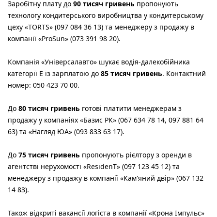
Заробітну плату до
90 тисяч гривень
пропонують
технологу кондитерського виробництва у кондитерському
цеху «TORTS» (097 084 36 13) та менеджеру з продажу в
компанії «ProSun» (073 391 98 20).
Компанія «Універсалавто» шукає водія-далекобійника
категорії Е із зарплатою до
85 тисяч гривень
. Контактний
номер: 050 423 70 00.
До
80 тисяч гривень
готові платити менеджерам з
продажу у компаніях «Базис РК» (067 634 78 14, 097 881 64
63) та «Нагляд ЮА» (093 833 63 17).
До
75 тисяч гривень
пропонують рієлтору з оренди в
агентстві нерухомості «ResidenT» (097 123 45 12) та
менеджеру з продажу в компанії «Кам'яний двір» (067 132
14 83).
Також відкриті вакансії логіста в компанії «Крона Імпульс»