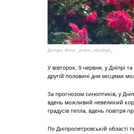
Дніпро. Фото: _artem_voloshyn_.
У вівторок, 9 червня, у Дніпрі т
другій половині дня місцями мо
За прогнозом синоптиків, у Дніп
вдень можливий невеликий коро
градусів тепла, вдень повітря пр
По Дніпропетровській області т