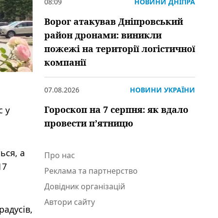
08:09
НОВИНИ ДНІПРА
Ворог атакував Дніпровський
район дронами: виникли
пожежі на території логістичної
компанії
07.08.2026
НОВИНИ УКРАЇНИ
Гороскоп на 7 серпня: як вдало
с у
провести пʼятницю
ься, а
Про нас
17
Реклама та партнерство
Довідник організацій
Автори сайту
радусів,