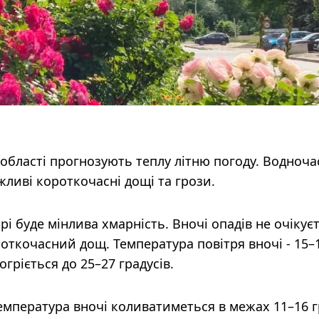
а області прогнозують теплу літню погоду. Водноча
жливі короткочасні дощі та грози.
рі буде мінлива хмарність. Вночі опадів не очікуєт
ткочасний дощ. Температура повітря вночі - 15–
огріється до 25–27 градусів.
емпература вночі коливатиметься в межах 11–16 г