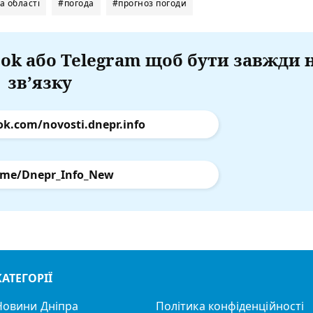
а області
#погода
#прогноз погоди
ok або Telegram щоб бути завжди 
зв’язку
ok.com/novosti.dnepr.info
.me/Dnepr_Info_New
КАТЕГОРІЇ
Новини Дніпра
Політика конфіденційності