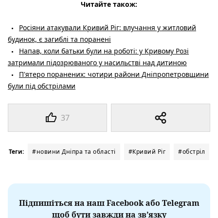
Читайте також:
Росіяни атакували Кривий Ріг: влучання у житловий
будинок, є загиблі та поранені
Напав, коли батьки були на роботі: у Кривому Розі
затримали підозрюваного у насильстві над дитиною
П'ятеро поранених: чотири райони Дніпропетровщини
були під обстрілами
37
Теги:
#новини Дніпра та області
#Кривий Ріг
#обстріл
Підпишіться на наш Facebook або Telegram
щоб бути завжди на зв’язку