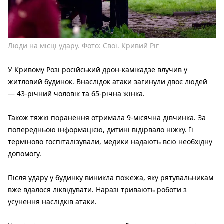
Люди на місці удару. Фото: Свої. Кривий Ріг
У Кривому Розі російський дрон-камікадзе влучив у
житловий будинок. Внаслідок атаки загинули двоє людей
— 43-річний чоловік та 65-річна жінка.
Також тяжкі поранення отримала 9-місячна дівчинка. За
попередньою інформацією, дитині відірвало ніжку. Її
терміново госпіталізували, медики надають всю необхідну
допомогу.
Після удару у будинку виникла пожежа, яку рятувальникам
вже вдалося ліквідувати. Наразі тривають роботи з
усунення наслідків атаки.