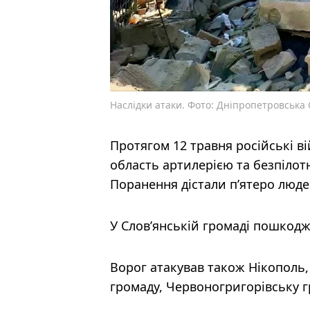
Наслідки атаки. Фото: Дніпропетровська
Протягом 12 травня російські в
область артилерією та безпілот
Поранення дістали п’ятеро люде
У Слов’янській громаді пошкод
Ворог атакував також Нікополь,
громаду, Червоногригорівську г