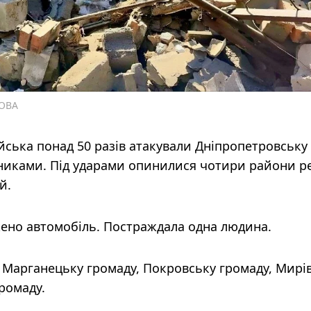
 ОВА
ійська понад 50 разів атакували Дніпропетровську
никами. Під ударами опинилися чотири райони ре
й.
жено автомобіль. Постраждала одна людина.
 Марганецьку громаду, Покровську громаду, Мирі
ромаду.