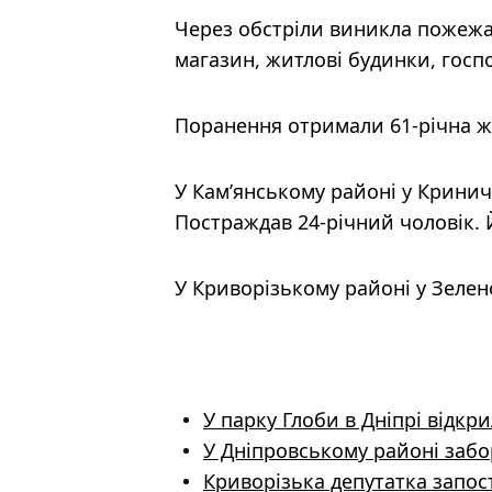
Через обстріли виникла пожежа.
магазин, житлові будинки, госп
Поранення отримали 61-річна жін
У Кам’янському районі у Кринич
Постраждав 24-річний чоловік.
У Криворізькому районі у Зеле
У парку Глоби в Дніпрі відкр
У Дніпровському районі забо
Криворізька депутатка запости