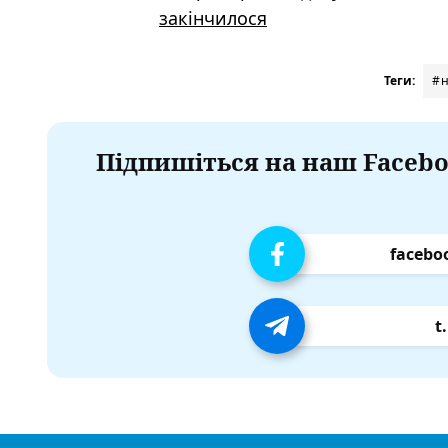
закінчилося
Теги:
#н
Підпишіться на наш Facebo
facebo
t