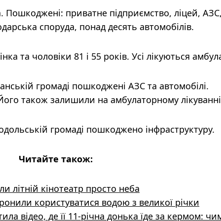
 Пошкоджені: приватне підприємство, ліцей, АЗС
одарська споруда, понад десять автомобілів.
ка та чоловіки 81 і 55 років. Усі лікуються амбул
анській громаді пошкоджені АЗС та автомобілі.
 Його також залишили на амбулаторному лікуванні
нодольській громаді пошкоджено інфраструктуру.
Читайте також:
или літній кінотеатр просто неба
ронили користуватися водою з великої річки
ла відео, де її 11-річна донька їде за кермом: чи