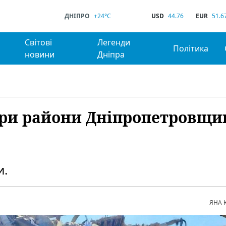
ДНІПРО
+24°C
USD
44.76
EUR
51.6
Світові
Легенди
Політика
новини
Дніпра
ири райони Дніпропетровщи
и.
ЯНА