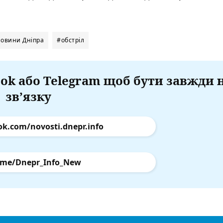
овини Дніпра
#обстріл
ok або Telegram щоб бути завжди 
зв’язку
ok.com/novosti.dnepr.info
.me/Dnepr_Info_New