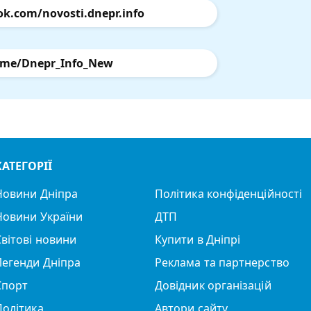
ok.com/novosti.dnepr.info
.me/Dnepr_Info_New
КАТЕГОРІЇ
Новини Дніпра
Політика конфіденційності
Новини України
ДТП
Світові новини
Купити в Дніпрі
Легенди Дніпра
Реклама та партнерство
Спорт
Довідник організацій
Політика
Автори сайту