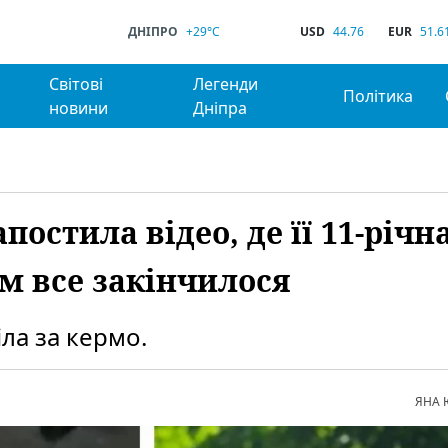
ДНІПРО
+29°C
USD
44.76
EUR
51.6
Світові
Легенди
Політика
новини
Дніпра
постила відео, де її 11-річн
им все закінчилося
ла за кермо.
ЯНА