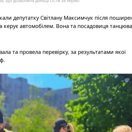
а, що дозволила доньці сісти за кермо
укали депутатку Світлану Максимчук після пошире
ька керує автомобілем. Вона та посадовиця танцюва
увала та провела перевірку, за результатами якої
ф.