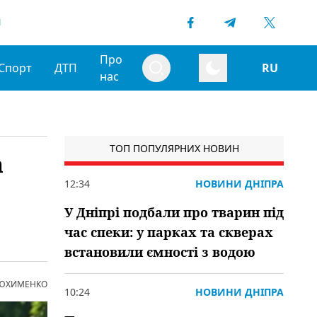
1
Про
Спорт
ДТП
RU
нас
ТОП ПОПУЛЯРНИХ НОВИН
а
12:34
НОВИНИ ДНІПРА
У Дніпрі подбали про тварин під
час спеки: у парках та скверах
встановили ємності з водою
 ЮХИМЕНКО
10:24
НОВИНИ ДНІПРА