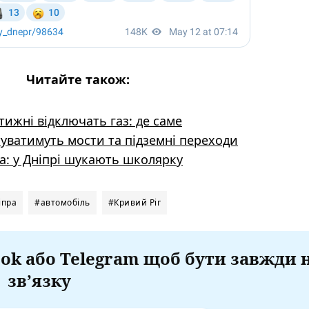
Читайте також:
тижні відключать газ: де саме
туватимуть мости та підземні переходи
ла: у Дніпрі шукають школярку
іпра
#автомобіль
#Кривий Ріг
ok або Telegram щоб бути завжди 
зв’язку