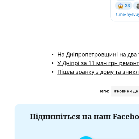
На Дніпропетровщині на два 
У Дніпрі за 11 млн грн ремон
Пішла зранку з дому та зник
Теги:
#новини Дн
Підпишіться на наш Facebo