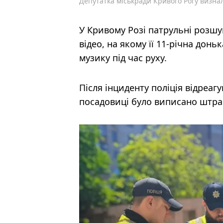
Депутатка міськради Кривого Рогу визнал
У Кривому Розі патрульні розш
відео, на якому її 11-річна дон
музику під час руху.
Після інциденту поліція відреаг
посадовиці було виписано штра