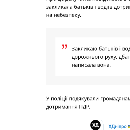
закликала батьків і водіїв дот
на небезпеку.
Закликаю батьків і во
дорожнього руху, дбат
написала вона.
У поліції подякували громадяна
дотримання ПДР.