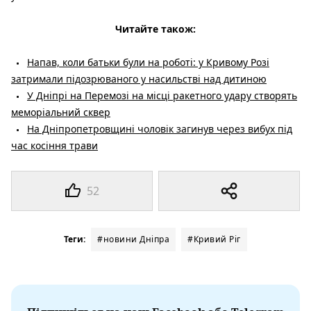
Читайте також:
Напав, коли батьки були на роботі: у Кривому Розі
затримали підозрюваного у насильстві над дитиною
У Дніпрі на Перемозі на місці ракетного удару створять
меморіальний сквер
На Дніпропетровщині чоловік загинув через вибух під
час косіння трави
52
Теги:
#новини Дніпра
#Кривий Ріг