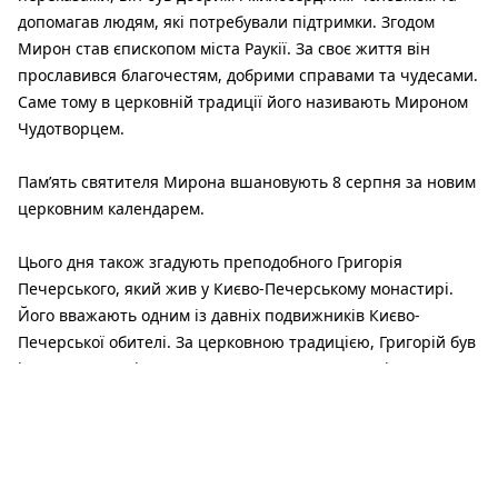
допомагав людям, які потребували підтримки. Згодом
Мирон став єпископом міста Раукії. За своє життя він
прославився благочестям, добрими справами та чудесами.
Саме тому в церковній традиції його називають Мироном
Чудотворцем.
Пам’ять святителя Мирона вшановують 8 серпня за новим
церковним календарем.
Цього дня також згадують преподобного Григорія
Печерського, який жив у Києво-Печерському монастирі.
Його вважають одним із давніх подвижників Києво-
Печерської обителі. За церковною традицією, Григорій був
іконописцем. Він присвятив своє життя молитві та
служінню Богові.
У народі святого Мирона називали Вітрогоном, оскільки
саме в цей період люди особливо уважно спостерігали за