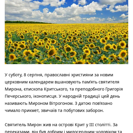
У суботу, 8 серпня, православні християни за новим
церковним календарем вшановують пам’ять святителя
Мирона, єпископа Критського, та преподобного Григорія
Печерського, іконописця. У народній традиції цей день
називають Мироном Вітрогоном. З датою пов’язано
чимало прикмет, звичаїв та побутових заборон.
Святитель Мирон жив на острові Крит у III столітті. За
переказами, він був добрим і милосердним чоловіком та