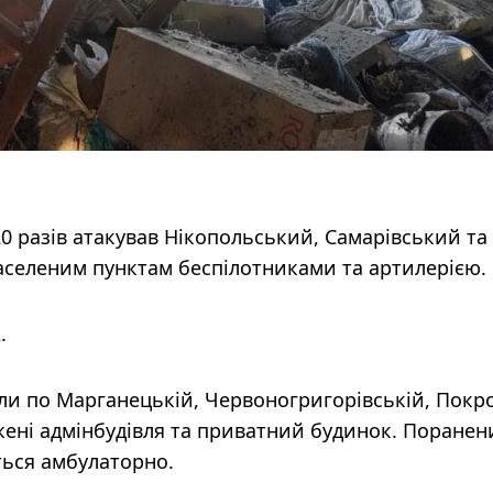
20 разів атакував Нікопольський, Самарівський та
аселеним пунктам беспілотниками та артилерією.
.
ли по Марганецькій, Червоногригорівській, Покр
ені адмінбудівля та приватний будинок. Поранен
ться амбулаторно.