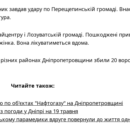
ик завдав удару по Перещепинській громаді. Вна
тура.
айцентру і Лозуватській громаді. Пошкоджені при
жінка. Вона лікуватиметься вдома.
» у різних районах Дніпропетровщини збили 20 во
Читайте також:
ю по об'єктах "Нафтогазу" на Дніпропетровщині
з погоди у Дніпрі на 19 травня
ському парамедики вдруге повернули до життя од