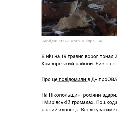
Наслідки атаки. Фото: ДніпроОВА.
В ніч на 19 травня ворог понад 
Криворізький райони. Бив по н
Про це
повідомили
в ДніпроОВА
На Нікопольщині росіяни вдари
і Мирівській громадах. Пошкодж
річний хлопець. Він лікуватиме