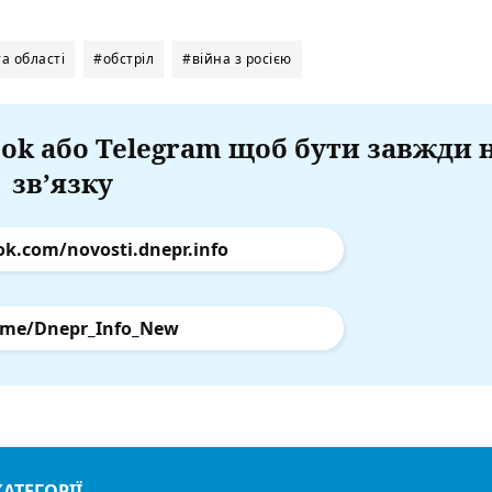
а області
#обстріл
#війна з росією
ok або Telegram щоб бути завжди 
зв’язку
ok.com/novosti.dnepr.info
.me/Dnepr_Info_New
КАТЕГОРІЇ