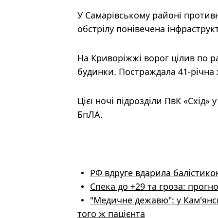
У Самарівському районі противн
обстрілу понівечена інфраструк
На Криворіжжі ворог цілив по р
будинки. Постраждала 41-річна 
Цієї ночі підрозділи ПвК «Схід
БпЛА.
РФ вдруге вдарила балістико
Спека до +29 та гроза: прогно
"Медичне дежавю": у Кам'ян
того ж пацієнта