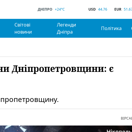
ДНІПРО
+24°C
USD
44.76
EUR
51.6
Світові
Легенди
Політика
новини
Дніпра
они Дніпропетровщини: є
ніпропетровщину.
ВІРСА