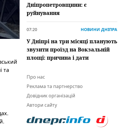
Дніпропетровщини: є
руйнування
07:20
НОВИНИ ДНІПРА
У Дніпрі на три місяці планують
звузити проїзд на Вокзальній
площі: причина і дати
івський
і та
Про нас
Реклама та партнерство
Довідник організацій
Автори сайту
ах.
й.