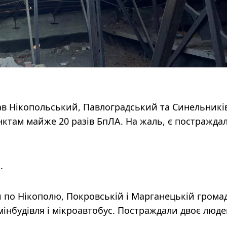
вав Нікопольський, Павлоградський та Синельник
ктам майже 20 разів БпЛА. На жаль, є постраждал
.
 по Нікополю, Покровській і Марганецькій громад
інбудівля і мікроавтобус. Постраждали двоє люде