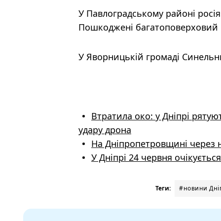
У Павлоградському районі росія
Пошкоджені багатоповерховий 
У Яворницькій громаді Синельни
Втратила око: у Дніпрі рятую
удару дрона
На Дніпропетровщині через 
У Дніпрі 24 червня очікуєтьс
Теги:
#новини Дніп