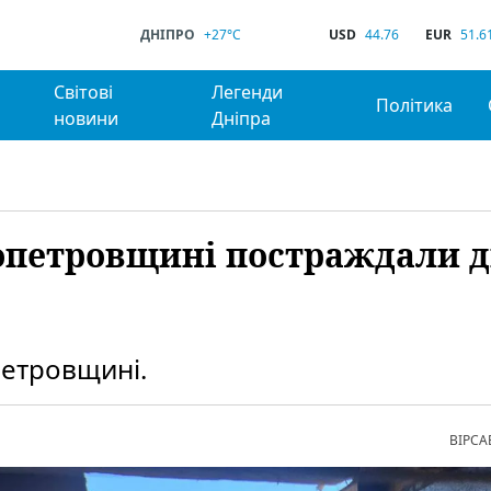
ДНІПРО
+27°C
USD
44.76
EUR
51.6
Світові
Легенди
Політика
новини
Дніпра
ропетровщині постраждали д
петровщині.
ВІРСА