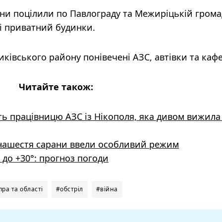
ни поцілили по Павлограду та Межиріцькій громад
і приватний будинки.
ківського району понівечені АЗС, автівки та кафе
Читайте також:
ть працівницю АЗС із Нікополя, яка дивом вижила
нашестя сарани ввели особливий режим
я до +30°: прогноз погоди
ра та області
#обстріл
#війна