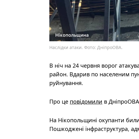
Наслідки атаки. Фото: ДніпроОВА.
В ніч на 24 червня ворог атаку
район. Вдарив по населеним пун
руйнування.
Про це
повідомили
в ДніпроОВА
На Нікопольщині окупанти били
Пошкоджені інфраструктура, адм