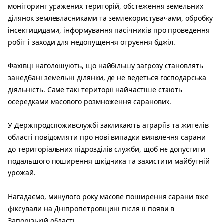
моніторинг уражених територій, обстеження земельних
ділянок землевласниками та землекористувачами, обробку
інсектицидами, інформування пасічників про проведення
робіт і заходи для недопущення отруєння бджіл.
Фахівці наголошують, що найбільшу загрозу становлять
занедбані земельні ділянки, де не ведеться господарська
діяльність. Саме такі території найчастіше стають
осередками масового розмноження саранових.
У Держпродспоживслужбі закликають аграріїв та жителів
області повідомляти про нові випадки виявлення сарани
до територіальних підрозділів служби, щоб не допустити
подальшого поширення шкідника та захистити майбутній
урожай.
Нагадаємо, минулого року масове поширення сарани вже
фіксували на Дніпропетровщині після її появи в
Запорізькій області.