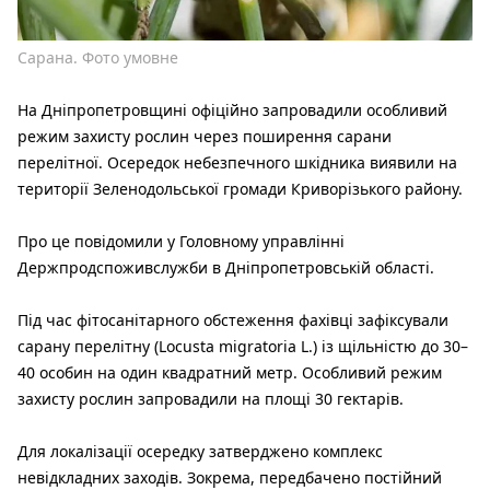
Сарана. Фото умовне
На Дніпропетровщині офіційно запровадили особливий
режим захисту рослин через поширення сарани
перелітної. Осередок небезпечного шкідника виявили на
території Зеленодольської громади Криворізького району.
Про це повідомили у Головному управлінні
Держпродспоживслужби в Дніпропетровській області.
Під час фітосанітарного обстеження фахівці зафіксували
сарану перелітну (Locusta migratoria L.) із щільністю до 30–
40 особин на один квадратний метр. Особливий режим
захисту рослин запровадили на площі 30 гектарів.
Для локалізації осередку затверджено комплекс
невідкладних заходів. Зокрема, передбачено постійний