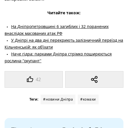
Читайте також:
На Дніпропетровщині 6 загиблих і 32 поранених
внаслідок масованих атак РФ
У Дніпрі на два дні перекриють залізничний переїзд на
Кільченській: як об’їхати
Наче гідра: парками Дніпра стрімко поширюється
рослина-"окупант"
42
Теги:
#новини Дніпра
#комахи