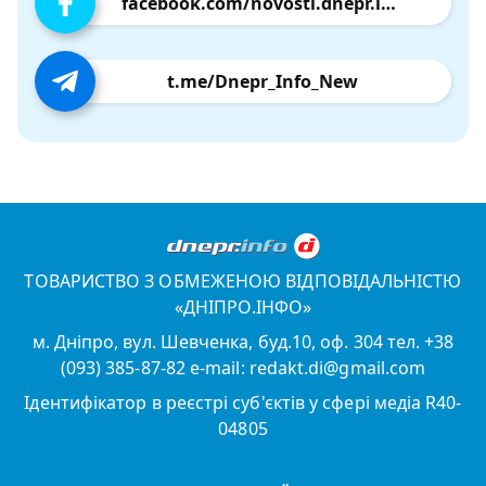
facebook.com/novosti.dnepr.info
t.me/Dnepr_Info_New
ТОВАРИСТВО З ОБМЕЖЕНОЮ ВІДПОВІДАЛЬНІСТЮ
«ДНІПРО.ІНФО»
м. Дніпро, вул. Шевченка, буд.10, оф. 304 тел. +38
(093) 385-87-82 e-mail: redakt.di@gmail.com
Ідентифікатор в реєстрі суб'єктів у сфері медіа R40-
04805