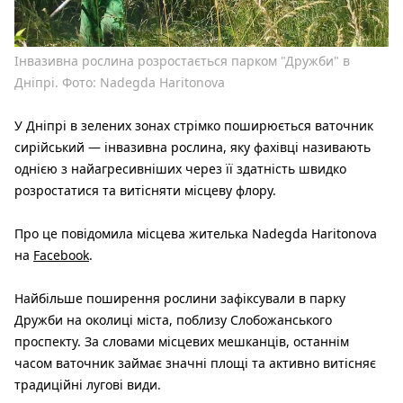
Інвазивна рослина розростається парком "Дружби" в
Дніпрі. Фото: Nadegda Haritonova
У Дніпрі в зелених зонах стрімко поширюється ваточник
сирійський — інвазивна рослина, яку фахівці називають
однією з найагресивніших через її здатність швидко
розростатися та витісняти місцеву флору.
Про це повідомила місцева жителька Nadegda Haritonova
на
Facebook
.
Найбільше поширення рослини зафіксували в парку
Дружби на околиці міста, поблизу Слобожанського
проспекту. За словами місцевих мешканців, останнім
часом ваточник займає значні площі та активно витісняє
традиційні лугові види.