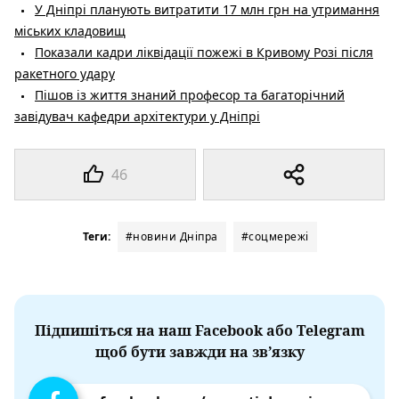
У Дніпрі планують витратити 17 млн грн на утримання
міських кладовищ
Показали кадри ліквідації пожежі в Кривому Розі після
ракетного удару
Пішов із життя знаний професор та багаторічний
завідувач кафедри архітектури у Дніпрі
46
Теги:
#новини Дніпра
#соцмережі
Підпишіться на наш Facebook або Telegram
щоб бути завжди на зв’язку