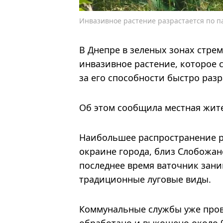
Инвазивное растение разрастается по па
В Днепре в зеленых зонах стре
инвазивное растение, которое 
за его способности быстро разр
Об этом сообщила местная жит
Наибольшее распространение р
окраине города, близ Слобожан
последнее время ваточник зан
традиционные луговые виды.
Коммунальные службы уже пров
обработано и выкошено около 9