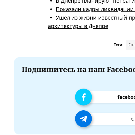
В Днепре планируют потратит
Показали кадры ликвидации 
Ушел из жизни известный п
архитектуры в Днепре
Теги:
#н
Подпишитесь на наш Faceboo
facebo
t