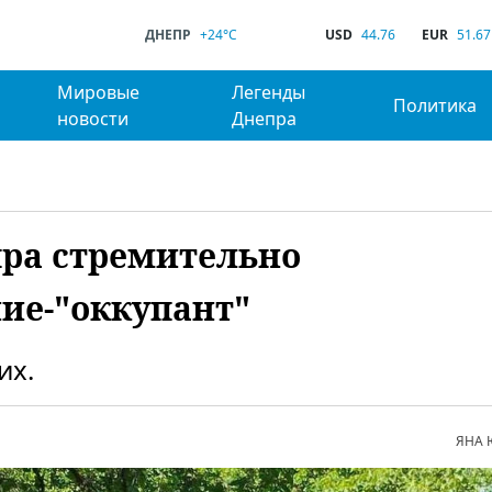
ДНЕПР
+24°C
USD
44.76
EUR
51.67
Мировые
Легенды
Политика
новости
Днепра
пра стремительно
ние-"оккупант"
их.
ЯНА