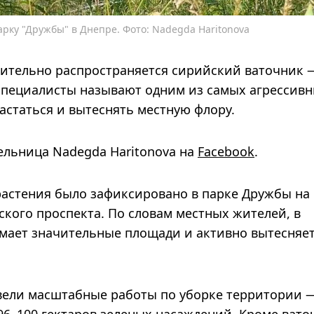
рку "Дружбы" в Днепре. Фото: Nadegda Haritonova
мительно распространяется сирийский ваточник 
специалисты называют одним из самых агрессивн
астаться и вытеснять местную флору.
ельница Nadegda Haritonova на
Facebook
.
астения было зафиксировано в парке Дружбы на
ского проспекта. По словам местных жителей, в
имает значительные площади и активно вытесняе
ели масштабные работы по уборке территории 
6–100 гектаров зеленых насаждений. Кроме вато