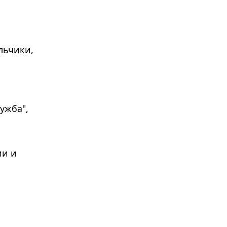
льчики,
ужба",
ии и