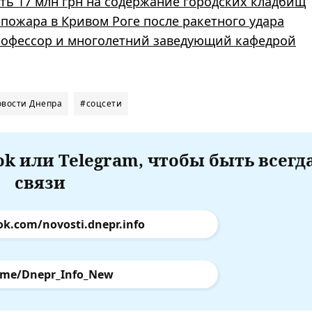
ь 17 млн ​​грн на содержание городских кладбищ
пожара в Кривом Роге после ракетного удара
рофессор и многолетний заведующий кафедрой
овости Днепра
#соцсети
k или Telegram, чтобы быть всегд
связи
ok.com/novosti.dnepr.info
.me/Dnepr_Info_New