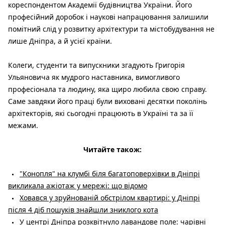
кореспондентом Академії будівництва України. Його
професійний доробок і наукові напрацювання залишили
помітний слід у розвитку архітектури та містобудування не
лише Дніпра, а й усієї країни.
Колеги, студенти та випускники згадують Григорія
Ульяновича як мудрого наставника, вимогливого
професіонала та людину, яка щиро любила свою справу.
Саме завдяки його праці були виховані десятки поколінь
архітекторів, які сьогодні працюють в Україні та за її
межами.
Читайте також:
"Конопля" на клумбі біля багатоповерхівки в Дніпрі
викликала ажіотаж у мережі: що відомо
Ховався у зруйнованій обстрілом квартирі: у Дніпрі
після 4 діб пошуків знайшли зниклого кота
У центрі Дніпра розквітнуло лавандове поле: чарівні