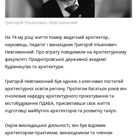
Григорій Ульянович Невгомонний
На 74-му році життя помер видатний архітектор,
науковець, педагог і винахідник Григорій Ульянович
Невгомонний. Про втрату повідомили на Архітектурному
факультеті Придніпровської державної академії
будівництва та архітектури.
Григорій Невгомонний був однією з ключових постатей
архітектурної освіти регіону. Протягом багатьох років він
очолював кафедру архітектурного проєктування та
містобудування ПДАБА, присвятивши своє життя
підготовці майбутніх архітекторів та розвитку галузі.
Окрім викладацької діяльності, він був відомим
архітектором-практиком, винахідником та членом-