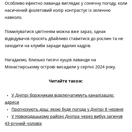
Особливо ефектно лаванда виглядає у сонячну погоду, коли
насичений фіолетовий колір контрастує із зеленню
навколо.
Помилуватися цвітінням можна вже зараз, однак
відвідувачів просять дбайливо ставитися до рослин та не
заходити на клумби заради вдалих кадрів.
Нагадаємо, близько тисячі кущів лаванди на
Монастирському острові висадили у серпні 2024 року.
Читайте також:
У Дніпрі боржникам відключатимуть каналізацію:
адреси
Прогнозують дощ: якою буде погода у Дніпрі 8 червня
У Новокодацькому районі Дніпра через вибух загинув
43-річний чоловік