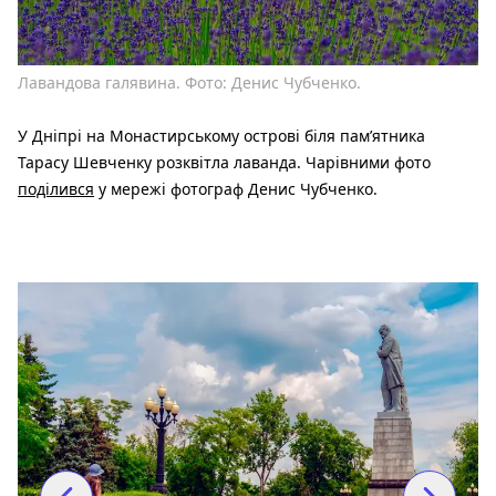
Лавандова галявина. Фото: Денис Чубченко.
У Дніпрі на Монастирському острові біля памʼятника
Тарасу Шевченку розквітла лаванда. Чарівними фото
поділився
у мережі фотограф Денис Чубченко.