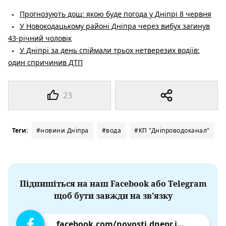
Прогнозують дощ: якою буде погода у Дніпрі 8 червня
У Новокодацькому районі Дніпра через вибух загинув
43-річний чоловік
У Дніпрі за день спіймали трьох нетверезих водіїв:
один спричинив ДТП
23
Теги:
#новини Дніпра
#вода
#КП "Дніпроводоканал"
Підпишіться на наш Facebook або Telegram
щоб бути завжди на зв’язку
facebook.com/novosti.dnepr.info