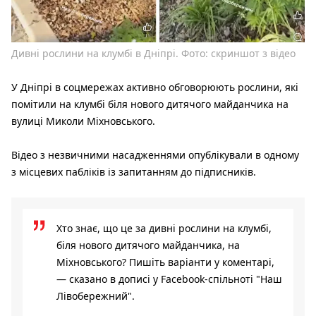
Дивні рослини на клумбі в Дніпрі. Фото: скриншот з відео
У Дніпрі в соцмережах активно обговорюють рослини, які
помітили на клумбі біля нового дитячого майданчика на
вулиці Миколи Міхновського.
Відео з незвичними насадженнями опублікували в одному
з місцевих пабліків із запитанням до підписників.
Хто знає, що це за дивні рослини на клумбі,
біля нового дитячого майданчика, на
Міхновського? Пишіть варіанти у коментарі,
— сказано в дописі у Facebook-спільноті "Наш
Лівобережний".