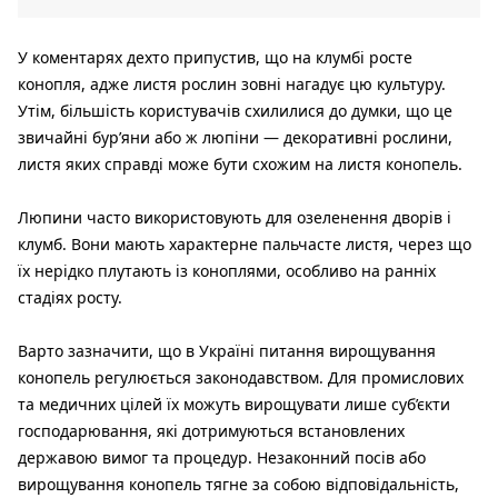
У коментарях дехто припустив, що на клумбі росте
конопля, адже листя рослин зовні нагадує цю культуру.
Утім, більшість користувачів схилилися до думки, що це
звичайні бур’яни або ж люпіни — декоративні рослини,
листя яких справді може бути схожим на листя конопель.
Люпини часто використовують для озеленення дворів і
клумб. Вони мають характерне пальчасте листя, через що
їх нерідко плутають із коноплями, особливо на ранніх
стадіях росту.
Варто зазначити, що в Україні питання вирощування
конопель регулюється законодавством. Для промислових
та медичних цілей їх можуть вирощувати лише суб’єкти
господарювання, які дотримуються встановлених
державою вимог та процедур. Незаконний посів або
вирощування конопель тягне за собою відповідальність,