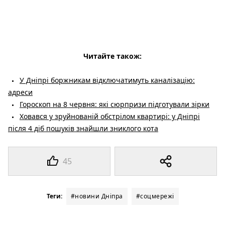
Читайте також:
У Дніпрі боржникам відключатимуть каналізацію:
адреси
Гороскоп на 8 червня: які сюрпризи підготували зірки
Ховався у зруйнованій обстрілом квартирі: у Дніпрі
після 4 діб пошуків знайшли зниклого кота
45
Теги:
#новини Дніпра
#соцмережі