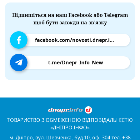
Підпишіться на наш Facebook або Telegram
щоб бути завжди на зв’язку
facebook.com/novosti.dnepr.info
t.me/Dnepr_Info_New
ТОВАРИСТВО З ОБМЕЖЕНОЮ ВІДПОВІДАЛЬНІСТЮ
«ДНІПРО.ІНФО»
м. Дніпро, вул. Шевченка, буд.10, оф. 304 тел. +38