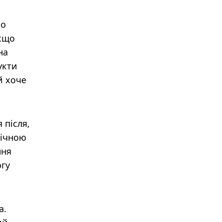
бо
якщо
на
укти
й хоче
 після,
гічною
ння
огу
а.