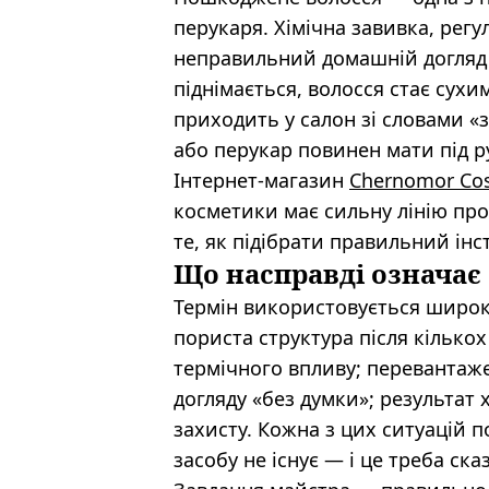
перукаря. Хімічна завивка, рег
неправильний домашній догляд 
піднімається, волосся стає сухим
приходить у салон зі словами «з
або перукар повинен мати під р
Інтернет-магазин
Chernomor Co
косметики має сильну лінію про
те, як підібрати правильний ін
Що насправді означає
Термін використовується широко,
пориста структура після кількох 
термічного впливу; перевантаж
догляду «без думки»; результат 
захисту. Кожна з цих ситуацій 
засобу не існує — і це треба ска