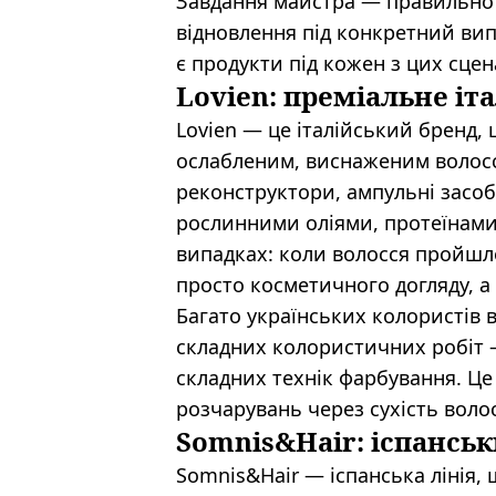
Завдання майстра — правильно 
відновлення під конкретний вип
є продукти під кожен з цих сцена
Lovien: преміальне іт
Lovien — це італійський бренд,
ослабленим, виснаженим волосся
реконструктори, ампульні засо
рослинними оліями, протеїнами
випадках: коли волосся пройшло
просто косметичного догляду, а
Багато українських колористів 
складних колористичних робіт 
складних технік фарбування. Це
розчарувань через сухість воло
Somnis&Hair: іспансь
Somnis&Hair — іспанська лінія, 