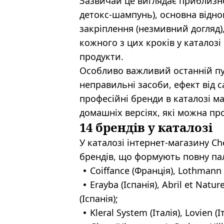
Зазвичай це виглядає приблизно
детокс-шампунь), основна відно
закріплення (незмивний догляд)
кожного з цих кроків у каталозі
продукти.
Особливо важливий останній пу
неправильні засоби, ефект від 
професійні бренди в каталозі ма
домашніх версіях, які можна пр
14 брендів у каталозі
У каталозі інтернет-магазину 
брендів, що формують повну пал
Coiffance (Франція), Lothmann 
Erayba (Іспанія), Abril et Natur
(Іспанія);
Kleral System (Італія), Lovien (І