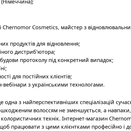
 (Німеччина);
і Chernomor Cosmetics, майстер з відновлювальн
их продуктів для відновлення;
йного дистриб'ютора;
будови протоколу під конкретний випадок;
ні;
сті для постійних клієнтів;
н-вебінари з українськими технологами.
 одна з найперспективніших спеціалізацій сучас
 пошкодженим волоссям не зменшується, а навпаки,
 колористичних технік. Інтернет-магазин Cherno
 щоб працювати з цими клієнтками професійно і д