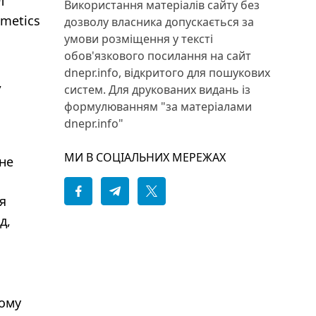
л
Використання матеріалів сайту без
smetics
дозволу власника допускається за
умови розміщення у тексті
обов'язкового посилання на сайт
dnepr.info, відкритого для пошукових
,
систем. Для друкованих видань із
формулюванням "за матеріалами
dnepr.info"
МИ В СОЦІАЛЬНИХ МЕРЕЖАХ
 не
я
д,
кому