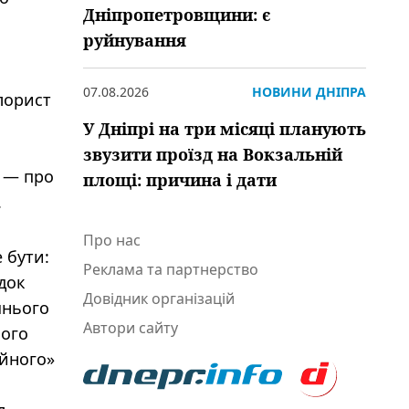
Дніпропетровщини: є
руйнування
07.08.2026
НОВИНИ ДНІПРА
олорист
У Дніпрі на три місяці планують
звузити проїзд на Вокзальній
і — про
площі: причина і дати
.
Про нас
 бути:
Реклама та партнерство
ідок
Довідник організацій
шнього
Автори сайту
ного
юйного»