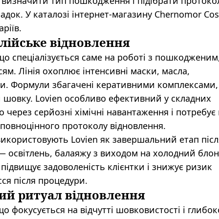
визначити тип пошкодження і підібрати протоко
адок. У каталозі інтернет-магазину Chernomor Co
ріїв.
алійське відновлення
 що спеціалізується саме на роботі з пошкодженим
м. Лінія охоплює інтенсивні маски, масла,
би. Формули збагачені керативними комплексами,
 шовку. Lovien особливо ефективний у складних
 через серйозні хімічні навантаження і потребує
 повноцінного протоколу відновлення.
використовують Lovien як завершальний етап післ
— освітлень, балаяжу з виходом на холодний блон
 підвищує задоволеність клієнтки і знижує ризик
сся після процедури.
кий ритуал відновлення
що фокусується на відчутті шовковистості і глибо