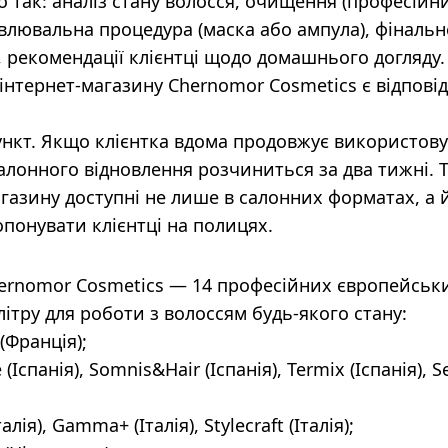
 так: аналіз стану волосся, очищення (професійн
влювальна процедура (маска або ампула), фінальн
, рекомендації клієнтці щодо домашнього догляду.
 інтернет-магазину Chernomor Cosmetics є відповід
нкт. Якщо клієнтка вдома продовжує використов
салонного відновлення розчиниться за два тижні. 
газину доступні не лише в салонних форматах, а й
опонувати клієнтці на полицях.
Chernomor Cosmetics — 14 професійних європейськ
ітру для роботи з волоссям будь-якого стану:
(Франція);
e (Іспанія), Somnis&Hair (Іспанія), Termix (Іспанія), S
талія), Gamma+ (Італія), Stylecraft (Італія);