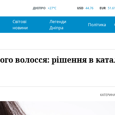
ДНІПРО
+27°C
USD
44.76
EUR
51.6
Світові
Легенди
Політика
новини
Дніпра
го волосся: рішення в ката
КАТЕРИН