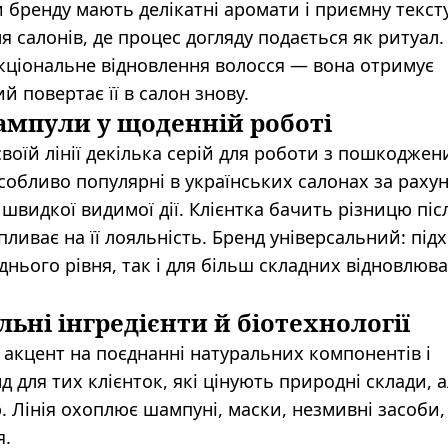
и бренду мають делікатні аромати і приємну текст
 салонів, де процес догляду подається як ритуал.
нкціональне відновлення волосся — вона отримує
 повертає її в салон знову.
і ампули у щоденній роботі
 своїй лінії декілька серій для роботи з пошкодже
особливо популярні в українських салонах за раху
видкої видимої дії. Клієнтка бачить різницю піс
ливає на її лояльність. Бренд універсальний: під
днього рівня, так і для більш складних відновлюв
альні інгредієнти й біотехнології
ь акцент на поєднанні натуральних компонентів і
д для тих клієнток, які цінують природні склади, а
. Лінія охоплює шампуні, маски, незмивні засоби,
я.