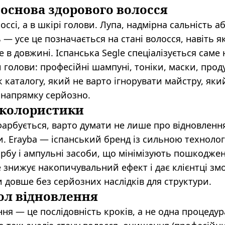
к основа здорового волосся
ссі, а в шкірі голови. Лупа, надмірна сальність а
ь — усе це позначається на стані волосся, навіть 
в довжині. Іспанська Segle спеціалізується саме 
 голови: професійні шампуні, тоніки, маски, прод
к каталогу, який не варто ігнорувати майстру, яки
 напрямку серйозно.
с колористики
арбується, варто думати не лише про відновлення
ри. Erayba — іспанський бренд із сильною техноло
рбу і ампульні засоби, що мінімізують пошкодже
е знижує накопичувальний ефект і дає клієнтці зм
довше без серйозних наслідків для структури.
ол відновлення
я — це послідовність кроків, а не одна процедур