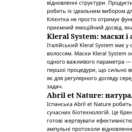
відновленні структури. Продукт
робить їх ідеальним вибором для
Клієнтка не просто отримує фу
приємний емоційний досвід, який
Kleral System: маски 
Італійський Kleral System має у
волоссям. Маски Kleral System 
одного важливого параметра — ш
першої процедури, що сильно вп
як для регулярного догляду сере
задач.
Abril et Nature: натур
Іспанська Abril et Nature робит
сучасних біотехнологій. Це брен
готові жертвувати ефективністю
ампульні протоколи відновленн