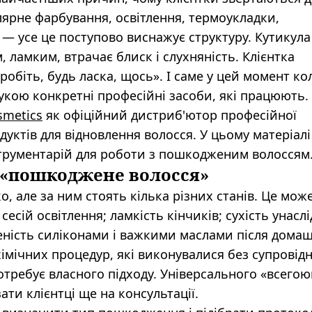
улярне фарбування, освітлення, термоукладки,
— усе це поступово виснажує структуру. Кутикула
, ламким, втрачає блиск і слухняність. Клієнтка
робіть, будь ласка, щось». І саме у цей момент к
укою конкретні професійні засоби, які працюють.
smetics
як офіційний дистриб'ютор професійної
дуктів для відновлення волосся. У цьому матеріал
струментарій для роботи з пошкодженим волоссям
 «пошкоджене волосся»
 але за ним стоять кілька різних станів. Це може
сесій освітлення; ламкість кінчиків; сухість унасл
еність силіконами і важкими маслами після дома
хімічних процедур, які виконувалися без супровід
потребує власного підходу. Універсального «всего
зати клієнтці ще на консультації.