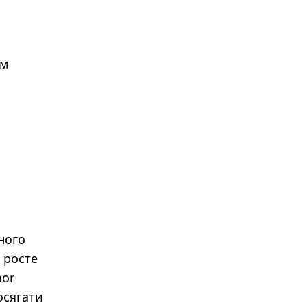
им
ного
 росте
mor
осягати