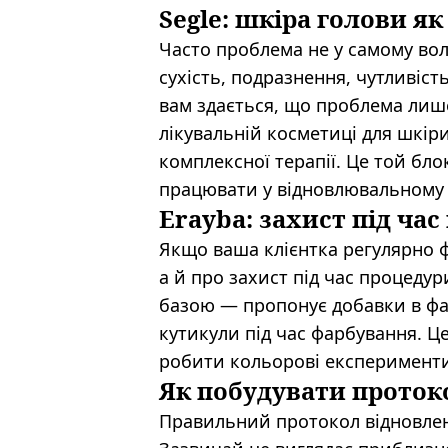
Segle: шкіра голови я
Часто проблема не у самому воло
сухість, подразнення, чутливіст
вам здається, що проблема лише 
лікувальній косметиці для шкіри
комплексної терапії. Це той бло
працювати у відновлювальному
Erayba: захист під ча
Якщо ваша клієнтка регулярно ф
а й про захист під час процеду
базою — пропонує добавки в фа
кутикули під час фарбування. Ц
робити кольорові експерименти 
Як побудувати проток
Правильний протокол відновленн