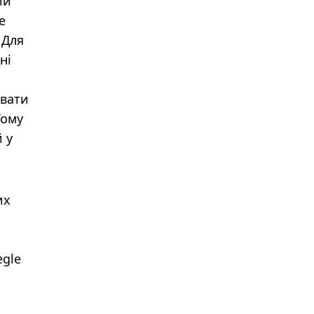
ий
е
 Для
ні
увати
Тому
 у
их
egle