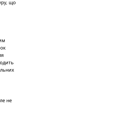
уру, що
ним
нок
ля
ходить
альних
ле не