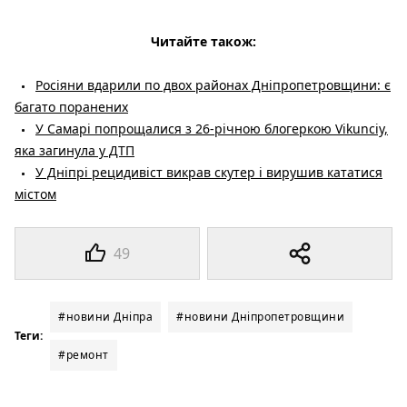
Читайте також:
Росіяни вдарили по двох районах Дніпропетровщини: є
багато поранених
У Самарі попрощалися з 26-річною блогеркою Vikunciy,
яка загинула у ДТП
У Дніпрі рецидивіст викрав скутер і вирушив кататися
містом
49
#новини Дніпра
#новини Дніпропетровщини
Теги:
#ремонт