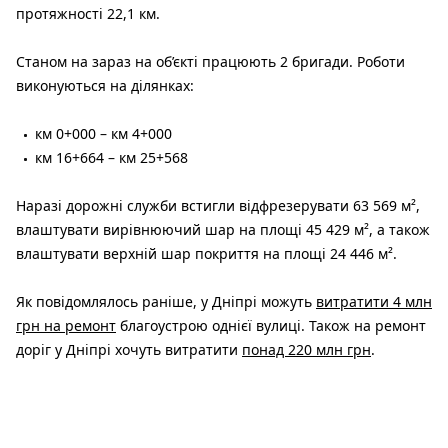
протяжності 22,1 км.
Станом на зараз на об’єкті працюють 2 бригади. Роботи
виконуються на ділянках:
км 0+000 – км 4+000
км 16+664 – км 25+568
Наразі дорожні служби встигли відфрезерувати 63 569 м²,
влаштувати вирівнюючий шар на площі 45 429 м², а також
влаштувати верхній шар покриття на площі 24 446 м².
Як повідомлялось раніше, у Дніпрі можуть
витратити 4 млн
грн на ремонт
благоустрою однієї вулиці. Також на ремонт
доріг у Дніпрі хочуть витратити
понад 220 млн грн
.