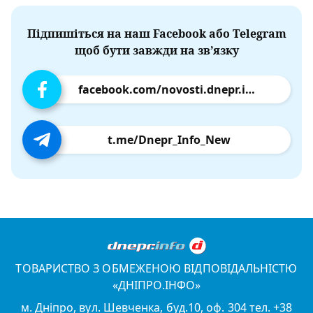
Підпишіться на наш Facebook або Telegram
щоб бути завжди на зв’язку
facebook.com/novosti.dnepr.info
t.me/Dnepr_Info_New
ТОВАРИСТВО З ОБМЕЖЕНОЮ ВІДПОВІДАЛЬНІСТЮ
«ДНІПРО.ІНФО»
м. Дніпро, вул. Шевченка, буд.10, оф. 304 тел. +38