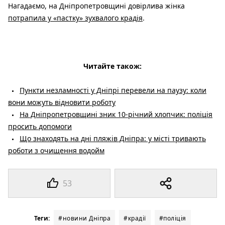
Нагадаємо, на Дніпропетровщині довірлива жінка
потрапила у «пастку» зухвалого крадія
.
Читайте також:
Пункти незламності у Дніпрі перевели на паузу: коли
вони можуть відновити роботу
На Дніпропетровщині зник 10-річний хлопчик: поліція
просить допомоги
Що знаходять на дні пляжів Дніпра: у місті тривають
роботи з очищення водойм
53
Теги:
#новини Дніпра
#крадії
#поліція