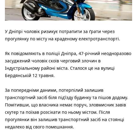
У Дніпрі чоловік ризикує потрапити за ґрати через
прогулянку по місту на краденому електротранспорті.
Як повідомляють в поліції Дніпра, 47-річний неодноразово
засуджений чоловік скоїв черговий злочин в
Індустріальному районі міста. Сталося це на вулиці
Бердянській 12 травня.
За попередніми даними, потерпілий залишив
транспортний засіб біля під’їзду будинку та пішов додому.
Помітивши, що власника немає поруч, зловмисник завів
скутер та поїхав розсікати по ньому містом. Після
прогулянки він залишив транспортний засіб на стоянці
недалеко від свого помешкання.