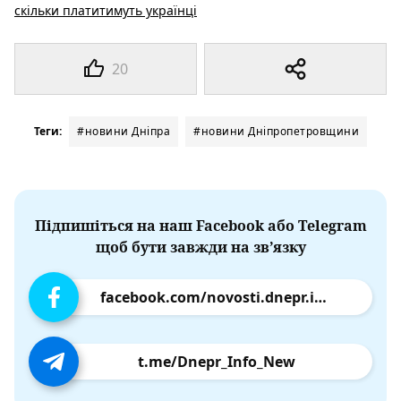
скільки платитимуть українці
20
Теги:
#новини Дніпра
#новини Дніпропетровщини
Підпишіться на наш Facebook або Telegram
щоб бути завжди на зв’язку
facebook.com/novosti.dnepr.info
t.me/Dnepr_Info_New