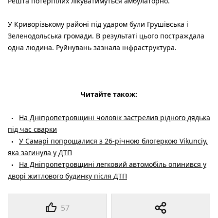
Решта потерпілих лікуватимуться амбулаторно.
У Криворізькому районі під ударом були Грушівська і
Зеленодольська громади. В результаті цього постраждала
одна людина. Руйнувань зазнала інфраструктура.
Читайте також:
На Дніпропетровщині чоловік застрелив рідного дядька
під час сварки
У Самарі попрощалися з 26-річною блогеркою Vikunciy,
яка загинула у ДТП
На Дніпропетровщині легковий автомобіль опинився у
дворі житлового будинку після ДТП
57