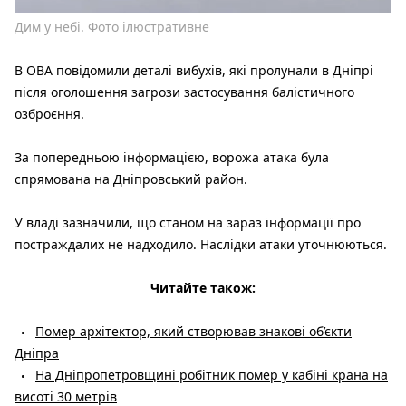
Дим у небі. Фото ілюстративне
В ОВА повідомили деталі вибухів, які пролунали в Дніпрі
після оголошення загрози застосування балістичного
озброєння.
За попередньою інформацією, ворожа атака була
спрямована на Дніпровський район.
У владі зазначили, що станом на зараз інформації про
постраждалих не надходило. Наслідки атаки уточнюються.
Читайте також:
Помер архітектор, який створював знакові об’єкти
Дніпра
На Дніпропетровщині робітник помер у кабіні крана на
висоті 30 метрів