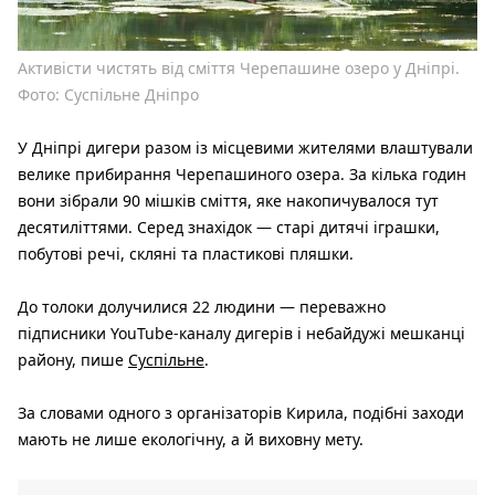
Активісти чистять від сміття Черепашине озеро у Дніпрі.
Фото: Суспільне Дніпро
У Дніпрі дигери разом із місцевими жителями влаштували
велике прибирання Черепашиного озера. За кілька годин
вони зібрали 90 мішків сміття, яке накопичувалося тут
десятиліттями. Серед знахідок — старі дитячі іграшки,
побутові речі, скляні та пластикові пляшки.
До толоки долучилися 22 людини — переважно
підписники YouTube-каналу дигерів і небайдужі мешканці
району, пише
Суспільне
.
За словами одного з організаторів Кирила, подібні заходи
мають не лише екологічну, а й виховну мету.