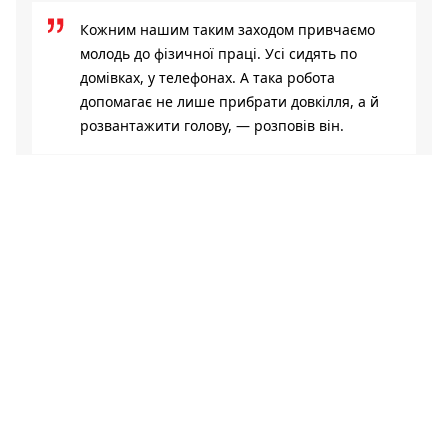
Кожним нашим таким заходом привчаємо
молодь до фізичної праці. Усі сидять по
домівках, у телефонах. А така робота
допомагає не лише прибрати довкілля, а й
розвантажити голову, — розповів він.
Дигери кажуть, що сміття до озера роками зносило
дощами з балки. Люди викидали непотріб просто за
паркани або на схили, звідки він потрапляв у водойму, а
далі — до підземних колекторів і зрештою до Дніпра.
Черепаха на озері
За словами учасника толоки Андрія, дно озера буквально
вкрите шарами пластикових пляшок, скла та іншого