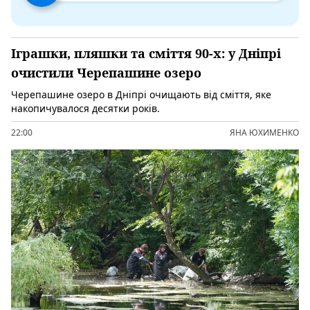
Іграшки, пляшки та сміття 90-х: у Дніпрі
очистили Черепашине озеро
Черепашине озеро в Дніпрі очищають від сміття, яке
накопичувалося десятки років.
22:00
ЯНА ЮХИМЕНКО